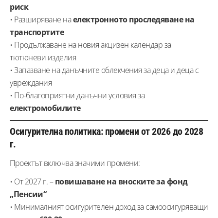
риск
• Разширяване на
електронното проследяване на
транспортите
• Продължаване на новия акцизен календар за
тютюневи изделия
• Запазване на данъчните облекчения за деца и деца с
увреждания
• По-благоприятни данъчни условия за
електромобилите
Осигурителна политика: промени от 2026 до 2028
г.
Проектът включва значими промени:
• От 2027 г. –
повишаване на вноските за фонд
„Пенсии“
• Минималният осигурителен доход за самоосигуряващи