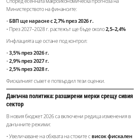
Според есенната макроикономическа прогноза на
Министерството на финансите:
•
БВП ще нарасне с 2,7% през 2026 г.
• През 2027–2028 г. растежът ще бъде около
2,5–2,4%
Инфлацията ще остане под контрол:
•
3,5% през 2026 г.
•
2,9% през 2027 г.
•
2,5% през 2028 г.
Фискалният съвет е потвърдил тези оценки.
Данъчна политика: разширени мерки срещу сивия
сектор
В новия бюджет 2026 са включени редица изменения в
данъчните режими:
• Увеличаване на обхвата на стоките с
висок фискален