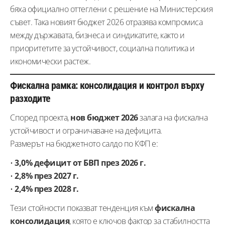
бяха официално оттеглени с решение на Министерския
съвет. Така новият бюджет 2026 отразява компромиса
между държавата, бизнеса и синдикатите, както и
приоритетите за устойчивост, социална политика и
икономически растеж.
Фискална рамка: консолидация и контрол върху
разходите
Според проекта,
нов бюджет 2026
залага на фискална
устойчивост и ограничаване на дефицита.
Размерът на бюджетното салдо по КФП е:
•
3,0% дефицит от БВП през 2026 г.
•
2,8% през 2027 г.
•
2,4% през 2028 г.
Тези стойности показват тенденция към
фискална
консолидация
, която е ключов фактор за стабилността