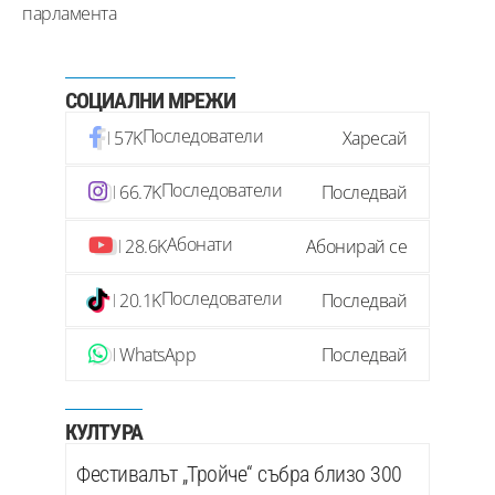
парламента
СОЦИАЛНИ МРЕЖИ
Последователи
57K
Харесай
Последователи
66.7K
Последвай
Абонати
28.6K
Абонирай се
Последователи
20.1K
Последвай
WhatsApp
Последвай
КУЛТУРА
Фестивалът „Тройче“ събра близо 300