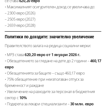
се става
620,20 евро
• Максималният осигурителен доход се увеличава до:
– 2300 евро (2026)
– 2505 евро (2027)
– 2659 евро (2028)
Политики по доходите: значително увеличение
Правителството залага на редица социални мерки:
• МРЗ става
620,20 евро от 1 януари 2026 г.
• Обезщетението за гледане на дете до 2 години –
460,17
евро
• Обезщетенията за бащите – също 460,17 евро
• 75% обезщетение при неизползван отпуск за
бременност и раждане
• Увеличение на разходите за персонал в бюджетния
сектор с
10%
• Подкрепа за лекари специализанти –
30 млн. евро