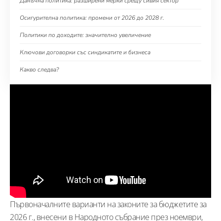
Данъчна политика: разширени мерки срещу сивия сектор
Осигурителна политика: промени от 2026 до 2028 г.
Политики по доходите: значително увеличение
Ключови договорки със синдикатите и бизнеса
Какво следва?
Първоначалните варианти на законите за бюджетите за
2026 г., внесени в Народното събрание през ноември,