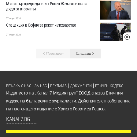
Министър-председателят Росен Желязков стана
дядо за втори път
27 март 2026
Спецакция в София за рекет и лихварство
27 март 2026
Предишен
Следващ
ВРЪЗКА С НАС
ЗА НАС
РЕКЛАМА
ДОКУМЕНТИ
ЕТИЧЕН КОДЕКС
Изданието на „Канал 7 Медия груп“ ЕООД спазва Етичния
кодекс на българските журналисти. Действителен собственик
на настоящето издание е Христо Георгиев Гешов.
KANAL7.BG