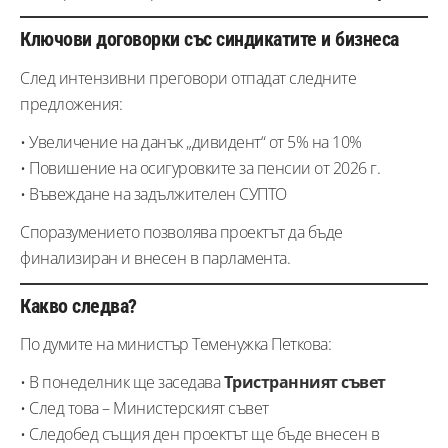
Ключови договорки със синдикатите и бизнеса
След интензивни преговори отпадат следните
предложения:
• Увеличение на данък „дивидент“ от 5% на 10%
• Повишение на осигуровките за пенсии от 2026 г.
• Въвеждане на задължителен СУПТО
Споразумението позволява проектът да бъде
финализиран и внесен в парламента.
Какво следва?
По думите на министър Теменужка Петкова:
• В понеделник ще заседава
Тристранният съвет
• След това – Министерският съвет
• Следобед същия ден проектът ще бъде внесен в