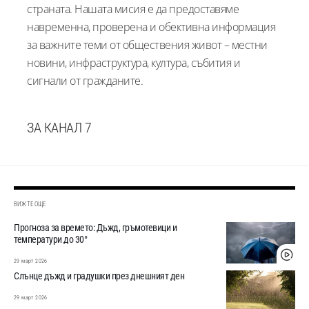
страната. Нашата мисия е да предоставяме
навременна, проверена и обективна информация
за важните теми от обществения живот – местни
новини, инфраструктура, култура, събития и
сигнали от гражданите.
ЗА КАНАЛ 7
ВИЖТЕ ОЩЕ
Прогноза за времето: Дъжд, гръмотевици и
температури до 30°
29 март 2026
Слънце дъжд и градушки през днешният ден
29 март 2026