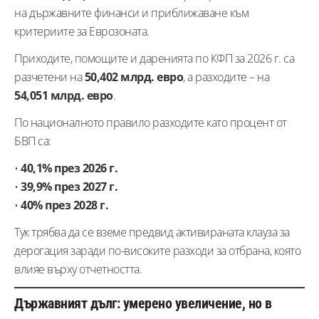
на държавните финанси и приближаване към
критериите за Еврозоната.
Приходите, помощите и даренията по КФП за 2026 г. са
разчетени на
50,402 млрд. евро
, а разходите – на
54,051 млрд. евро
.
По националното правило разходите като процент от
БВП са:
•
40,1% през 2026 г.
•
39,9% през 2027 г.
•
40% през 2028 г.
Тук трябва да се вземе предвид активираната клауза за
дерогация заради по-високите разходи за отбрана, която
влияе върху отчетността.
Държавният дълг: умерено увеличение, но в