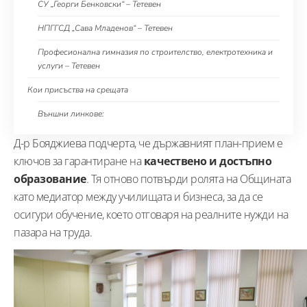
СУ „Георги Бенковски“ – Тетевен
НПГГСД „Сава Младенов“ – Тетевен
Професионална гимназия по строителство, електротехника и
услуги – Тетевен
Кои присъства на срещата
Външни линкове:
Д-р Бояджиева подчерта, че държавният план-прием е
ключов за гарантиране на
качествено и достъпно
образование
. Тя отново потвърди ролята на Общината
като медиатор между училищата и бизнеса, за да се
осигури обучение, което отговаря на реалните нужди на
пазара на труда.