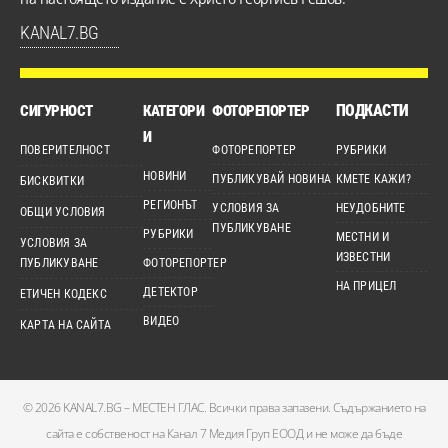
KANAL7.BG
ПОДКАСТИ
СИГУРНОСТ
КАТЕГОРИ
ФОТОРЕПОРТЕР
И
ПОВЕРИТЕЛНОСТ
ФОТОРЕПОРТЕР
РУБРИКИ
НОВИНИ
ПУБЛИКУВАЙ НОВИНА
КМЕТЕ КАЖИ?
БИСКВИТКИ
РЕГИОНЪТ
УСЛОВИЯ ЗА
НЕУДОБНИТЕ
ОБЩИ УСЛОВИЯ
ПУБЛИКУВАНЕ
РУБРИКИ
МЕСТНИ И
УСЛОВИЯ ЗА
ИЗВЕСТНИ
ПУБЛИКУВАНЕ
ФОТОРЕПОРТЕР
НА ПРИЦЕЛ
ДЕТЕКТОР
ЕТИЧЕН КОДЕКС
ВИДЕО
КАРТА НА САЙТА
© 2026 KANAL7.BG – МЕСТЕН ГЛАС. Всички права запазени. Съдържанието на
сайта е собственост на Канал 7 Медия Груп ЕООД и не може да бъде