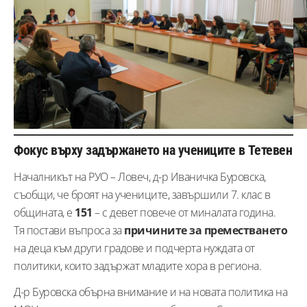
Фокус върху задържането на учениците в Тетевен
Началникът на РУО – Ловеч, д-р Иваничка Буровска,
съобщи, че броят на учениците, завършили 7. клас в
общината, е
151
– с девет повече от миналата година.
Тя постави въпроса за
причините за преместването
на деца към други градове и подчерта нуждата от
политики, които задържат младите хора в региона.
Д-р Буровска обърна внимание и на новата политика на