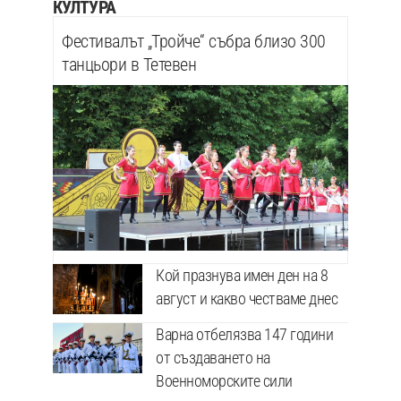
КУЛТУРА
Фестивалът „Тройче“ събра близо 300
танцьори в Тетевен
Кой празнува имен ден на 8
август и какво честваме днес
Варна отбелязва 147 години
от създаването на
Военноморските сили