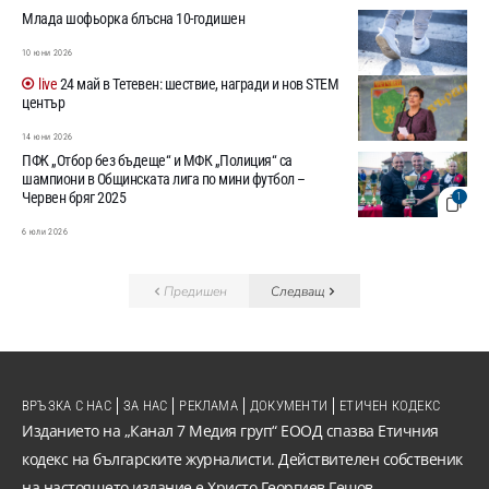
Млада шофьорка блъсна 10-годишен
10 юни 2026
24 май в Тетевен: шествие, награди и нов STEM
център
14 юни 2026
ПФК „Отбор без бъдеще“ и МФК „Полиция“ са
шампиони в Общинската лига по мини футбол –
Червен бряг 2025
1
6 юли 2026
Предишен
Следващ
ВРЪЗКА С НАС
ЗА НАС
РЕКЛАМА
ДОКУМЕНТИ
ЕТИЧЕН КОДЕКС
Изданието на „Канал 7 Медия груп“ ЕООД спазва Етичния
кодекс на българските журналисти. Действителен собственик
на настоящето издание е Христо Георгиев Гешов.