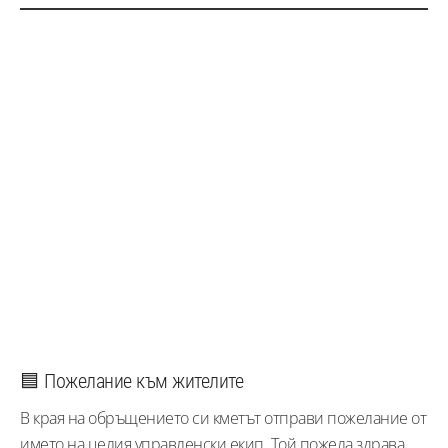
🟦 Пожелание към жителите
В края на обръщението си кметът отправи пожелание от
името на целия управленски екип. Той пожела здрава,