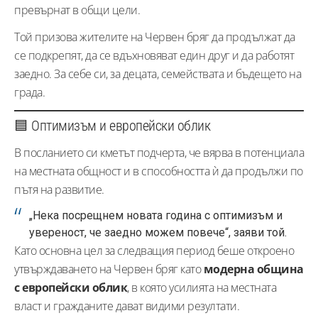
превърнат в общи цели.
Той призова жителите на Червен бряг да продължат да
се подкрепят, да се вдъхновяват един друг и да работят
заедно. За себе си, за децата, семействата и бъдещето на
града.
🟦 Оптимизъм и европейски облик
В посланието си кметът подчерта, че вярва в потенциала
на местната общност и в способността ѝ да продължи по
пътя на развитие.
„Нека посрещнем новата година с оптимизъм и
увереност, че заедно можем повече“, заяви той.
Като основна цел за следващия период беше откроено
утвърждаването на Червен бряг като
модерна община
с европейски облик
, в която усилията на местната
власт и гражданите дават видими резултати.