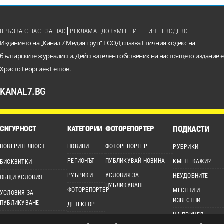
ВРЪЗКА С НАС
ЗА НАС
РЕКЛАМА
ДОКУМЕНТИ
ЕТИЧЕН КОДЕКС
Изданието на „Канал 7 Медия груп“ ЕООД спазва Етичния кодекс на
българските журналисти. Действителен собственик на настоящето издание е
Христо Георгиев Гешов.
KANAL7.BG
СИГУРНОСТ
КАТЕГОРИИ
ФОТОРЕПОРТЕР
ПОДКАСТИ
ПОВЕРИТЕЛНОСТ
НОВИНИ
ФОТОРЕПОРТЕР
РУБРИКИ
РЕГИОНЪТ
ПУБЛИКУВАЙ НОВИНА
КМЕТЕ КАЖИ?
БИСКВИТКИ
РУБРИКИ
УСЛОВИЯ ЗА
НЕУДОБНИТЕ
ОБЩИ УСЛОВИЯ
ПУБЛИКУВАНЕ
ФОТОРЕПОРТЕР
МЕСТНИ И
УСЛОВИЯ ЗА
ИЗВЕСТНИ
ПУБЛИКУВАНЕ
ДЕТЕКТОР
НА ПРИЦЕЛ
ЕТИЧЕН КОДЕКС
ВИДЕО