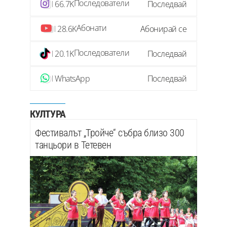
Последователи
66.7K
Последвай
Абонати
28.6K
Абонирай се
Последователи
20.1K
Последвай
WhatsApp
Последвай
КУЛТУРА
Фестивалът „Тройче“ събра близо 300
танцьори в Тетевен