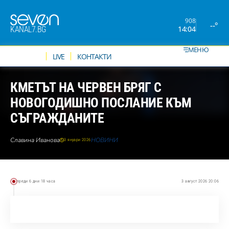
908
--°
14:04
KANAL7.BG
МЕНЮ
НОВИНИ
LIVE
КОНТАКТИ
КМЕТЪТ НА ЧЕРВЕН БРЯГ С
НОВОГОДИШНО ПОСЛАНИЕ КЪМ
СЪГРАЖДАНИТЕ
Славина Иванова
НОВИНИ
3 януари 2026
преди 6 дни 18 часа
3 август 2026 20:06