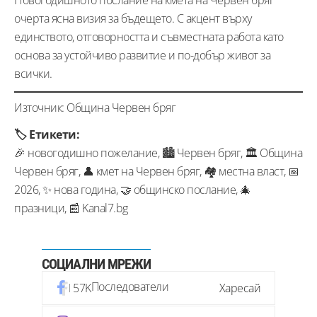
Новогодишното послание на кмета на Червен бряг
очерта ясна визия за бъдещето. С акцент върху
единството, отговорността и съвместната работа като
основа за устойчиво развитие и по-добър живот за
всички.
Източник: Община Червен бряг
🏷️ Етикети:
🎉 новогодишно пожелание, 🏙️ Червен бряг, 🏛️ Община
Червен бряг, 👤 кмет на Червен бряг, 🏘️ местна власт, 📅
2026, ✨ нова година, 🤝 общинско послание, 🎄
празници, 📰 Kanal7.bg
СОЦИАЛНИ МРЕЖИ
Последователи
57K
Харесай