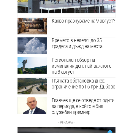
Какво празнуваме на 9 август?
Времето в неделя: до 35
градуса и дъжд на места
Регионален обзор на
изминалия ден: най-важното
на 8 август
Пътната обстановка днес:
ограничение по I-6 при Дъбово
Главчев ще се отведе от одити
за периода, в който е бил
служебен премиер
- РЕКЛАМА -