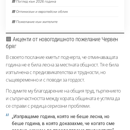
🟦 Поглед към 2026 година
🟦 Оптимизъм и европейски облик
🟦 Пожелание към жителите
🟦 Акценти от новогодишното пожелание Червен
бряг
В своето послание кметът подчерта, че отминаващата
година не е била лесна за местната общност. Тя е била
изпълнена с предизвикателства и трудности, но
същевременно и с поводи за гордост.
По думите му благодарение на общия труд, търпението
и съпричастността между хората, общината е успяла да
се справи с редица сериозни проблеми.
„Изпращаме година, която не беше лесна, но
беше година, в която доказахме, че когато сме