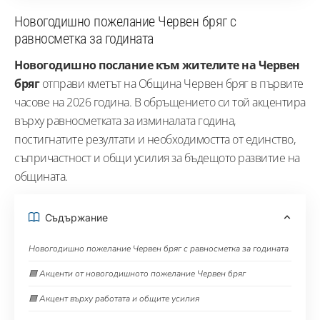
Новогодишно пожелание Червен бряг с
равносметка за годината
Новогодишно послание към жителите на Червен
бряг
отправи кметът на Община Червен бряг в първите
часове на 2026 година. В обръщението си той акцентира
върху равносметката за изминалата година,
постигнатите резултати и необходимостта от единство,
съпричастност и общи усилия за бъдещото развитие на
общината.
Съдържание
Новогодишно пожелание Червен бряг с равносметка за годината
🟦 Акценти от новогодишното пожелание Червен бряг
🟦 Акцент върху работата и общите усилия