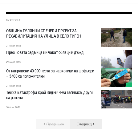
ВИЖТЕ ОЩЕ
ОБЩИНА ГУЛЯНЦИ СПЕЧЕЛИ ПРОЕКТ ЗА
РЕХАБИЛИТАЦИЯ НА УЛИЦА В СЕЛО ГИГЕН
27 март 2026
През новата седмица ни чакат облаци и дъжд
29 март 2026
От направени 40 000 теста за наркотици на шофьори
– 3400 са положителни
27 март 2026
Тежка катастрофа край Видин! 4-ма загинаха, други
са ранени
10 юни 2026
Предишен
Следващ