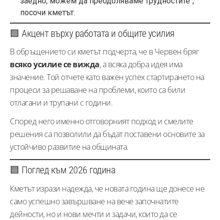
заедно, можем да преодоляваме трудностите“,
посочи кметът.
🟦 Акцент върху работата и общите усилия
В обръщението си кметът подчерта, че в Червен бряг
всяко усилие се вижда
, а всяка добра идея има
значение. Той отчете като важен успех стартирането на
процеси за решаване на проблеми, които са били
отлагани и трупани с години.
Според него именно отговорният подход и смелите
решения са позволили да бъдат поставени основите за
устойчиво развитие на общината.
🟦 Поглед към 2026 година
Кметът изрази надежда, че новата година ще донесе не
само успешно завършване на вече започнатите
дейности, но и нови мечти и задачи, които да се