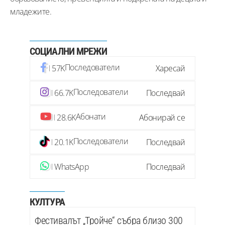
младежите.
СОЦИАЛНИ МРЕЖИ
Последователи
57K
Харесай
Последователи
66.7K
Последвай
Абонати
28.6K
Абонирай се
Последователи
20.1K
Последвай
WhatsApp
Последвай
КУЛТУРА
Фестивалът „Тройче“ събра близо 300