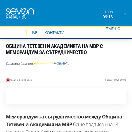
1008
--°
09:13
KANAL7.BG
МЕНЮ
НОВИНИ
LIVE
КОНТАКТИ
ОБЩИНА ТЕТЕВЕН И АКАДЕМИЯТА НА МВР С
МЕМОРАНДУМ ЗА СЪТРУДНИЧЕСТВО
Славина Иванова
НОВИНИ
26 януари 2026
преди 6 дни 21 часа
3 август 2026 20:06
Меморандум за сътрудничество между
Община
Тетевен
и
Академия на МВР
беше подписан на 14
януари в София. Документът поставя основите на