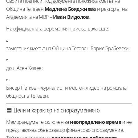
Своите подписи под документа положиха кметът на
Община Тетевен
Мадлена Бояджиева
и ректорът на
Академията на МВР –
Иван Видолов
.
На официалната церемония присъстваха още:
заместник-кметът на Община Тетевен Борис Врабевски;
доц. Асен Колев;
Бисер Петков – журналист и местен лидер на ромската
общност в Тетевен.
🟦 Цели и характер на споразумението
Меморандумът е сключен за
неопределено време
и не
представлява обвързващо финансово споразумение.
Той има характер на
декларация за добра воля
,