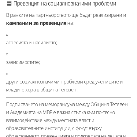
🟦 Превенция на социалнозначими проблеми
В рамките на партньорството ще бъдат реализирани и
кампании за превенция
на:
агресията и насилието;
зависимостите;
други социалнозначими проблеми сред учениците и
младите хора в община Тетевен.
Подписването на меморандума между Община Тетевен
и Академията на МВР е важна стъпка към по-тясно
взаимодействие между местната власт и
образователните институции, с фокус върху
образованието, превенцията и подкрепата на децата и