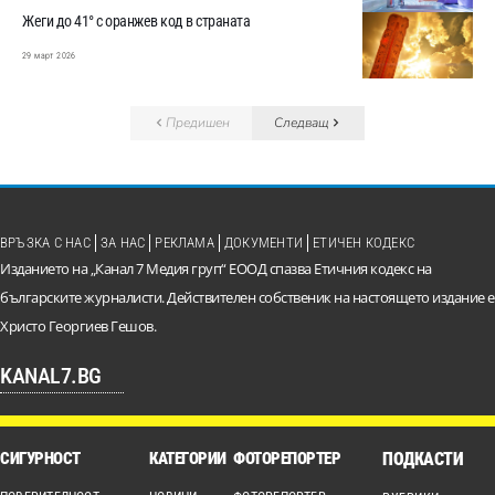
Жеги до 41° с оранжев код в страната
29 март 2026
Предишен
Следващ
ВРЪЗКА С НАС
ЗА НАС
РЕКЛАМА
ДОКУМЕНТИ
ЕТИЧЕН КОДЕКС
Изданието на „Канал 7 Медия груп“ ЕООД спазва Етичния кодекс на
българските журналисти. Действителен собственик на настоящето издание е
Христо Георгиев Гешов.
KANAL7.BG
СИГУРНОСТ
КАТЕГОРИИ
ФОТОРЕПОРТЕР
ПОДКАСТИ