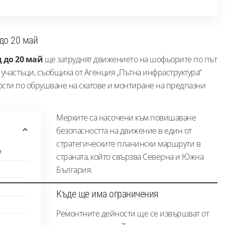
до 20 май
 до 20 май
ще затруднят движението на шофьорите по път
и участъци, съобщиха от Агенция „Пътна инфраструктура“
ности по обрушване на скатове и монтиране на предпазни
Мерките са насочени към повишаване
безопасността на движение в един от
стратегическите планински маршрути в
й
страната, който свързва Северна и Южна
България.
Къде ще има ограничения
Ремонтните дейности ще се извършват от