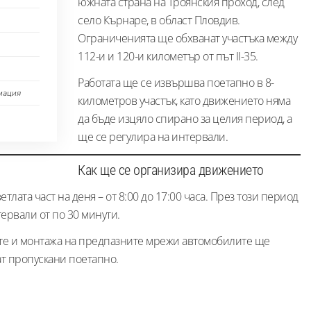
южната страна на Троянския проход, след
село Кърнаре, в област Пловдив.
Ограниченията ще обхванат участъка между
112-и и 120-и километър от път II-35.
Работата ще се извършва поетапно в 8-
мация
километров участък, като движението няма
да бъде изцяло спирано за целия период, а
ще се регулира на интервали.
Как ще се организира движението
лата част на деня – от 8:00 до 17:00 часа. През този период
ервали от по 30 минути.
ете и монтажа на предпазните мрежи автомобилите ще
ат пропускани поетапно.