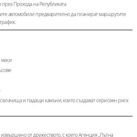
во през Прохода на Републиката
ите автомобили предварително да планират маршрутите
трафик.
 маси
ъсове
о
свлачища и падащи камъни, които създават сериозен риск
 извършено от дружеството, с което Агенция „Пътна