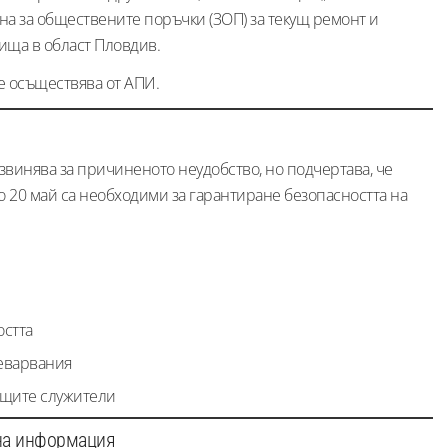
на за обществените поръчки (ЗОП) за текущ ремонт и
ища в област Пловдив.
е осъществява от АПИ.
звинява за причиненото неудобство, но подчертава, че
о 20 май са необходими за гарантиране безопасността на
остта
еварвания
ращите служители
лна информация