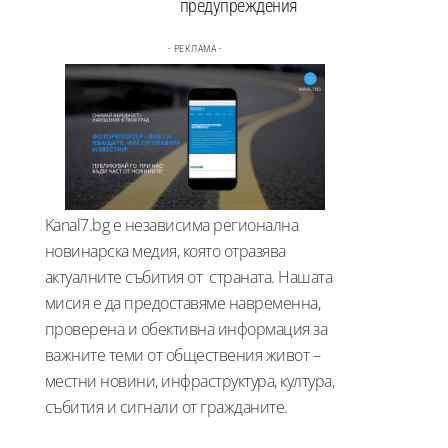
предупреждения
- РЕКЛАМА -
Kanal7.bg е независима регионална
новинарска медия, която отразява
актуалните събития от страната. Нашата
мисия е да предоставяме навременна,
проверена и обективна информация за
важните теми от обществения живот –
местни новини, инфраструктура, култура,
събития и сигнали от гражданите.