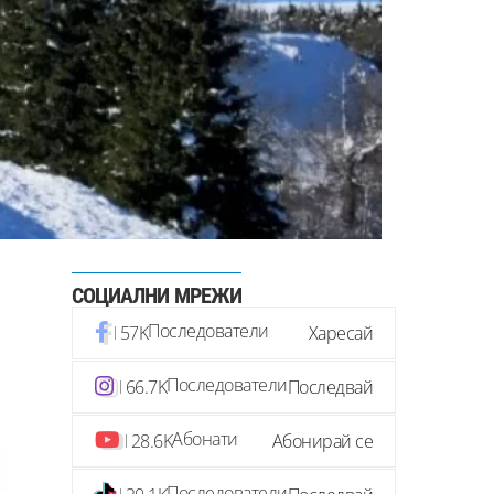
СОЦИАЛНИ МРЕЖИ
Последователи
57K
Харесай
Последователи
66.7K
Последвай
Абонати
28.6K
Абонирай се
Последователи