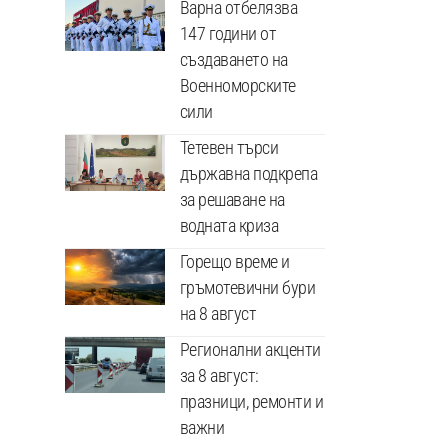
Варна отбелязва
147 години от
създаването на
Военноморските
сили
Тетевен търси
държавна подкрепа
за решаване на
водната криза
Горещо време и
гръмотевични бури
на 8 август
Регионални акценти
за 8 август:
празници, ремонти и
важни