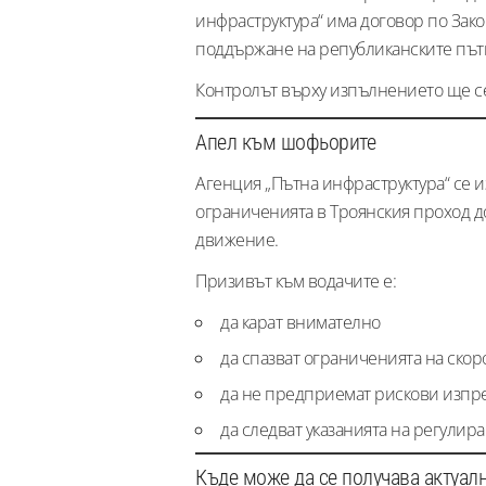
инфраструктура“ има договор по Зако
поддържане на републиканските път
Контролът върху изпълнението ще с
Апел към шофьорите
Агенция „Пътна инфраструктура“ се и
ограниченията в Троянския проход д
движение.
Призивът към водачите е:
да карат внимателно
да спазват ограниченията на скор
да не предприемат рискови изпр
да следват указанията на регули
Къде може да се получава актуа