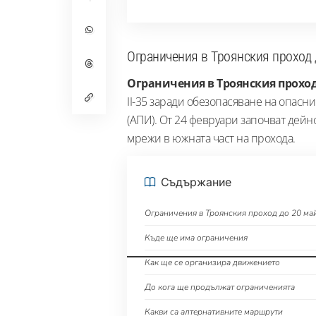
Ограничения в Троянския проход 
Ограничения в Троянския проход
II-35 заради обезопасяване на опасн
(АПИ). От 24 февруари започват дей
мрежи в южната част на прохода.
Съдържание
Ограничения в Троянския проход до 20 ма
Къде ще има ограничения
Как ще се организира движението
До кога ще продължат ограниченията
Какви са алтернативните маршрути