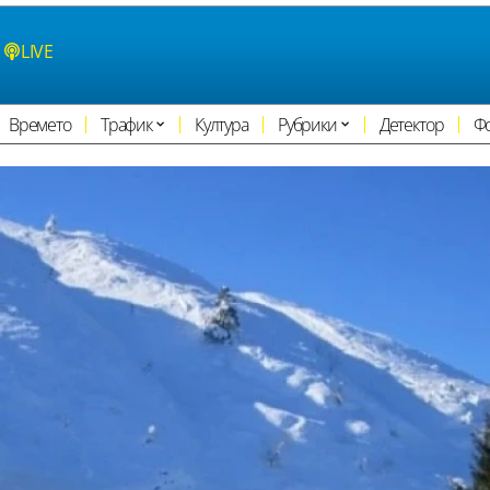
LIVE
Времето
Трафик
Култура
Рубрики
Детектор
Ф