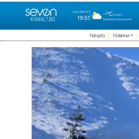
--°C
СБ 8 АВГУСТ
ПЛЕВЕН
19:51
KANAL7.BG
Временно няма данни
Начало
Новини