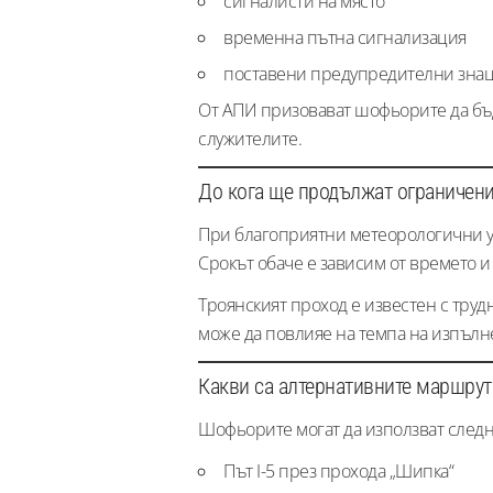
сигналисти на място
временна пътна сигнализация
поставени предупредителни зна
От АПИ призовават шофьорите да бъда
служителите.
До кога ще продължат ограничен
При благоприятни метеорологични ус
Срокът обаче е зависим от времето и
Троянският проход е известен с труд
може да повлияе на темпа на изпълн
Какви са алтернативните маршрут
Шофьорите могат да използват след
Път I-5 през прохода „Шипка“