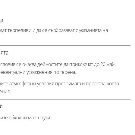
ци
т търпеливи и да се съобразяват с указанията на
ията
ловия се очаква дейностите да приключат до 20 май.
 евентуални усложнения по терена.
ните атмосферни условия през зимата и пролетта, което
ение.
и
ните обходни маршрути: