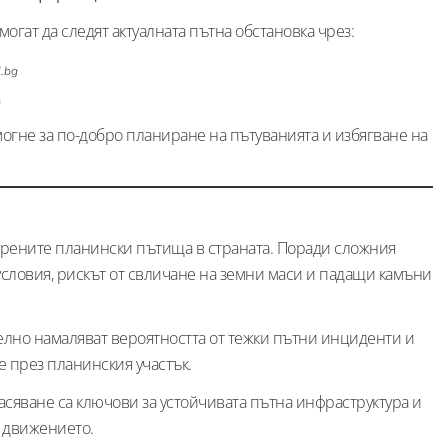
гат да следят актуалната пътна обстановка чрез:
.bg
не за по-добро планиране на пътуванията и избягване на
арените планински пътища в страната. Поради сложния
ловия, рискът от свличане на земни маси и падащи камъни
лно намаляват вероятността от тежки пътни инциденти и
 през планинския участък.
сяване са ключови за устойчивата пътна инфраструктура и
в движението.