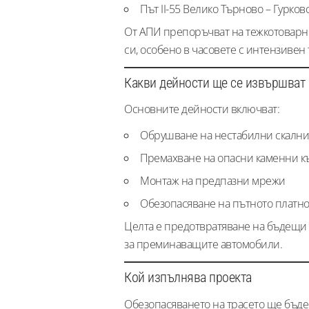
Път II-55 Велико Търново – Гурко
От АПИ препоръчват на тежкотоварн
си, особено в часовете с интензивен 
Какви дейности ще се извършват
Основните дейности включват:
Обрушване на нестабилни скални
Премахване на опасни каменни к
Монтаж на предпазни мрежи
Обезопасяване на пътното платн
Целта е предотвратяване на бъдещи 
за преминаващите автомобили.
Кой изпълнява проекта
Обезопасяването на трасето ще бъде