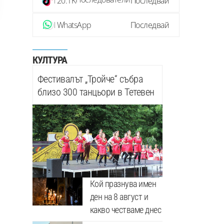
20.1K
Последвай
WhatsApp
Последвай
КУЛТУРА
Фестивалът „Тройче“ събра
близо 300 танцьори в Тетевен
Кой празнува имен
ден на 8 август и
какво честваме днес