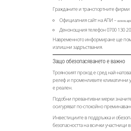
Гражданите и транспортните фирми мо
Официалния сайт на АПИ –
www.api
Денонощния телефон 0700 130 20
Навременното информиране ще помог
излишни задръствания.
Защо обезопасяването е важно
Троянският проход е сред най-натов
релеф и променливите климатични ус
е реален.
Подобни превантивни мерки значите
осигуряват по-спокойно преминаване
Инвестициите в поддръжка и обезопа
безопасността на всички участници 