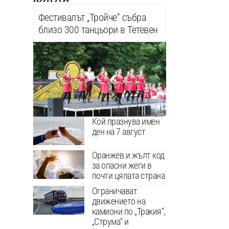
Фестивалът „Тройче“ събра
близо 300 танцьори в Тетевен
Кой празнува имен
ден на 7 август
Оранжев и жълт код
за опасни жеги в
почти цялата страна
Ограничават
движението на
камиони по „Тракия“,
„Струма“ и