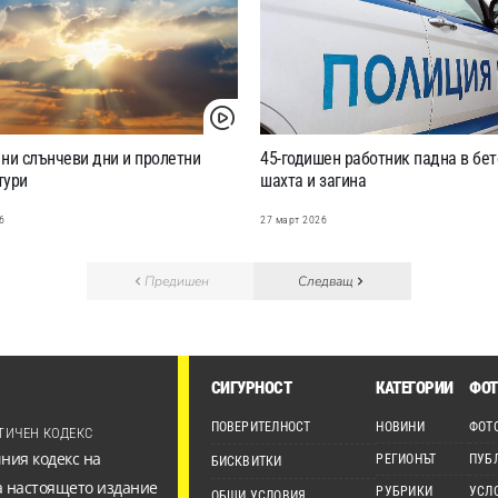
ни слънчеви дни и пролетни
45-годишен работник падна в бе
тури
шахта и загина
6
27 март 2026
Предишен
Следващ
СИГУРНОСТ
КАТЕГОРИИ
ФОТ
ПОВЕРИТЕЛНОСТ
НОВИНИ
ФОТ
ТИЧЕН КОДЕКС
ния кодекс на
РЕГИОНЪТ
ПУБ
БИСКВИТКИ
а настоящето издание
РУБРИКИ
УСЛ
ОБЩИ УСЛОВИЯ