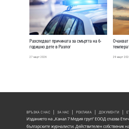
Разследват причината за смъртта на 6-
Очакват 
годишно дете в Разлог
темпера
27 март 2026
29 март 202
ВРЪЗКА С НАС
ЗА НАС
РЕКЛАМА
ДОКУМЕНТИ
Е
Изданието на „Канал 7 Медия груп“ ЕООД спазва Етич
българските журналисти. Действителен собственик н