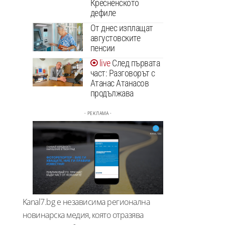
Кресненското
дефиле
От днес изплащат
августовските
пенсии
След първата
част: Разговорът с
Атанас Атанасов
продължава
- РЕКЛАМА -
Kanal7.bg е независима регионална
новинарска медия, която отразява