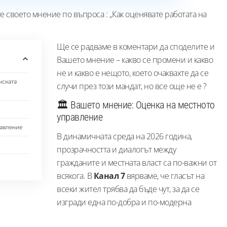
е своето мнение по въпроса : „Как оценявате работата на
Ще се радваме в коментари да споделите и
Вашето мнение – какво се промени и какво
не и какво е нещото, което очаквахте да се
нската
случи през този мандат, но все още не е ?
🏛️ Вашето мнение: Оценка на местното
управление
равление
В динамичната среда на 2026 година,
прозрачността и диалогът между
гражданите и местната власт са по-важни от
всякога. В
Канал 7
вярваме, че гласът на
всеки жител трябва да бъде чут, за да се
изгради една по-добра и по-модерна