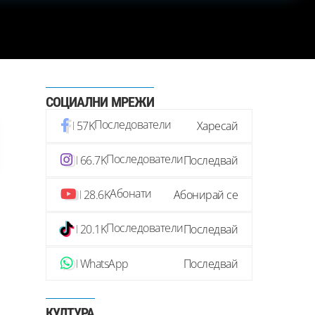
СОЦИАЛНИ МРЕЖИ
Последователи
57K
Харесай
Последователи
66.7K
Последвай
Абонати
28.6K
Абонирай се
Последователи
20.1K
Последвай
WhatsApp
Последвай
КУЛТУРА