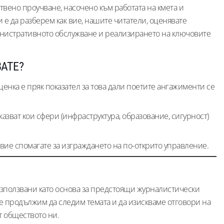
вено проучване, насочено към работата на кмета и
е да разберем как вие, нашите читатели, оценявате
инистративното обслужване и реализирането на ключовите
АТЕ?
енка е пряк показател за това дали поетите ангажименти се
казват кои сфери (инфраструктура, образование, сигурност)
 вие спомагате за изграждането на по-открито управление.
 използвани като основа за предстоящи журналистически
е продължим да следим темата и да изискваме отговори на
т обществото ни.