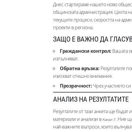
Днес стартираме нашето ново общест
общинската администрация. Целта ни 
текущите процеси, скоростта на адм
проекти в региона.
ЗАЩО Е ВАЖНО ДА ГЛАСУВ
Граждански контрол:
Вашата оц
изпълняват.
Обратна връзка:
Резултатите по
изискват спешно внимание.
Прозрачност:
Чрез участието си
АНАЛИЗ НА РЕЗУЛТАТИТЕ
Резултатите от тази анкета ще бъдат
материали и анализи в
. Ние щ
Канал 7
най-важните въпроси, които вълнува