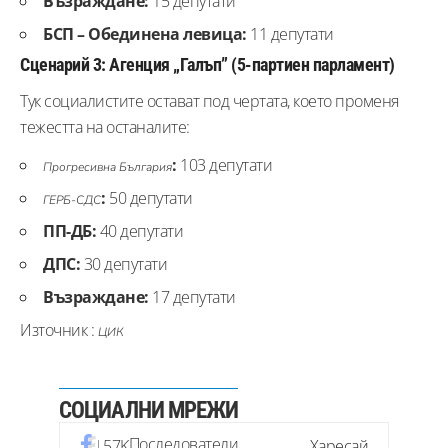
Възраждане:
15 депутати
БСП – Обединена левица:
11 депутати
Сценарий 3: Агенция „Галъп” (5-партиен парламент)
Тук социалистите остават под чертата, което променя
тежестта на останалите:
:
103 депутати
Прогресивна България
:
50 депутати
ГЕРБ-СДС
ПП-ДБ:
40 депутати
ДПС:
30 депутати
Възраждане:
17 депутати
Източник :
ЦИК
СОЦИАЛНИ МРЕЖИ
Последователи
57K
Харесай