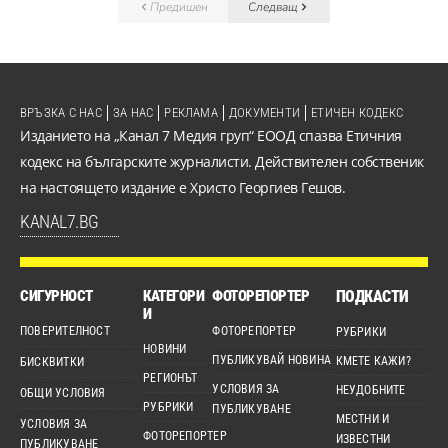
Предишен
Следващ
ВРЪЗКА С НАС
ЗА НАС
РЕКЛАМА
ДОКУМЕНТИ
ЕТИЧЕН КОДЕКС
Изданието на „Канал 7 Медия груп“ ЕООД спазва Етичния
кодекс на българските журналисти. Действителен собственик
на настоящето издание е Христо Георгиев Гешов.
KANAL7.BG
СИГУРНОСТ
КАТЕГОРИ
ФОТОРЕПОРТЕР
ПОДКАСТИ
И
ПОВЕРИТЕЛНОСТ
ФОТОРЕПОРТЕР
РУБРИКИ
НОВИНИ
ПУБЛИКУВАЙ НОВИНА
КМЕТЕ КАЖИ?
БИСКВИТКИ
РЕГИОНЪТ
УСЛОВИЯ ЗА
НЕУДОБНИТЕ
ОБЩИ УСЛОВИЯ
РУБРИКИ
ПУБЛИКУВАНЕ
МЕСТНИ И
УСЛОВИЯ ЗА
ФОТОРЕПОРТЕР
ИЗВЕСТНИ
ПУБЛИКУВАНЕ