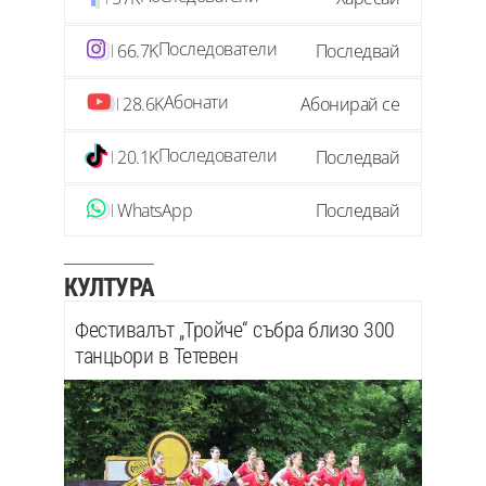
Последователи
66.7K
Последвай
Абонати
28.6K
Абонирай се
Последователи
20.1K
Последвай
WhatsApp
Последвай
КУЛТУРА
Фестивалът „Тройче“ събра близо 300
танцьори в Тетевен