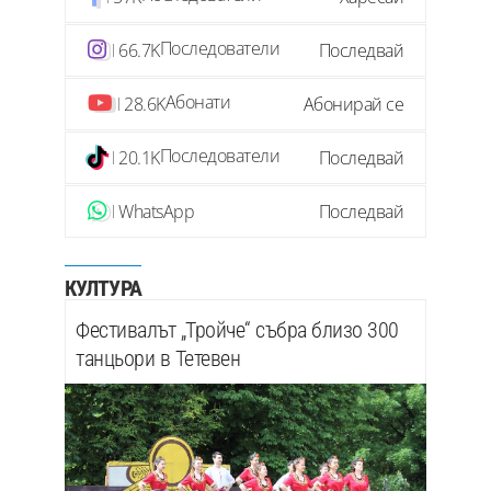
Последователи
66.7K
Последвай
Абонати
28.6K
Абонирай се
Последователи
20.1K
Последвай
WhatsApp
Последвай
КУЛТУРА
Фестивалът „Тройче“ събра близо 300
танцьори в Тетевен