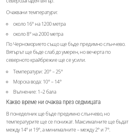
северозападен вятър.
Очаквани температури:
около 16° на 1200 метра
около 8° на 2000 метра
По Черноморието също ще бъде предимно слънчево.
Вятърът ще бъде слаб до умерен, но вечерта по
северното крайбрежие ще се усили.
Температури: 20° – 25°
Морска вода: 10° – 14°
Вълнение: 1–2 бала
Какво време ни очаква през седмицата
В понеделник ще бъде предимно слънчево, но
температурите ще се понижат. Максималните ще бъдат
между 14° и 19°, а минималните – между 2° и 7°.