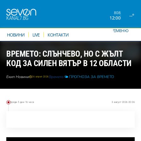
808
--°
12:00
KANAL7.BG
МЕНЮ
НОВИНИ
LIVE
КОНТАКТИ
ВРЕМЕТО: СЛЪНЧЕВО, НО С ЖЪЛТ
КОД ЗА СИЛЕН ВЯТЪР В 12 ОБЛАСТИ
Екип Новини
Времето
🌤️ ПРОГНОЗА ЗА ВРЕМЕТО
26 април 2026
преди 5 дни 16 часа
3 август 2026 20:06