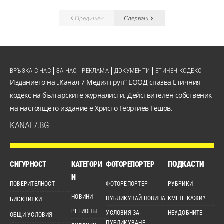
Предишен
Следващ
ВРЪЗКА С НАС
ЗА НАС
РЕКЛАМА
ДОКУМЕНТИ
ЕТИЧЕН КОДЕКС
Изданието на „Канал 7 Медия груп“ ЕООД спазва Етичния
кодекс на българските журналисти. Действителен собственик
на настоящето издание е Христо Георгиев Гешов.
KANAL7.BG
ПОДКАСТИ
СИГУРНОСТ
КАТЕГОРИ
ФОТОРЕПОРТЕР
И
ПОВЕРИТЕЛНОСТ
ФОТОРЕПОРТЕР
РУБРИКИ
НОВИНИ
ПУБЛИКУВАЙ НОВИНА
КМЕТЕ КАЖИ?
БИСКВИТКИ
РЕГИОНЪТ
УСЛОВИЯ ЗА
НЕУДОБНИТЕ
ОБЩИ УСЛОВИЯ
ПУБЛИКУВАНЕ