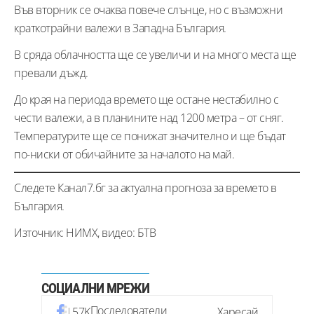
Във вторник се очаква повече слънце, но с възможни
краткотрайни валежи в Западна България.
В сряда облачността ще се увеличи и на много места ще
превали дъжд.
До края на периода времето ще остане нестабилно с
чести валежи, а в планините над 1200 метра – от сняг.
Температурите ще се понижат значително и ще бъдат
по-ниски от обичайните за началото на май.
Следете Канал7.бг за актуална прогноза за времето в
България.
Източник: НИМХ, видео: БТВ
СОЦИАЛНИ МРЕЖИ
Последователи
57K
Харесай