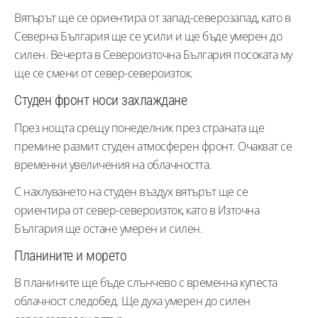
Вятърът ще се ориентира от запад-северозапад, като в
Северна България ще се усили и ще бъде умерен до
силен. Вечерта в Североизточна България посоката му
ще се смени от север-североизток.
Студен фронт носи захлаждане
През нощта срещу понеделник през страната ще
премине размит студен атмосферен фронт. Очакват се
временни увеличения на облачността.
С нахлуването на студен въздух вятърът ще се
ориентира от север-североизток, като в Източна
България ще остане умерен и силен.
Планините и морето
В планините ще бъде слънчево с временна купеста
облачност следобед. Ще духа умерен до силен