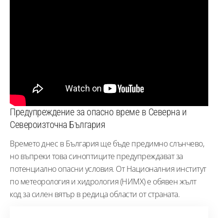
Предупреждение за опасно време в Северна и
Североизточна България
Времето днес в България ще бъде предимно слънчево,
но въпреки това синоптиците предупреждават за
потенциално опасни условия. От Националния институт
по метеорология и хидрология (НИМХ) е обявен жълт
код за силен вятър в редица области от страната.