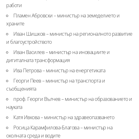
работи
Пламен Абровски – министър на земеделието и
храните
Иван Шишков – министър на регионалното развитие
и благоустройството
Иван Василев – министър на иновациите и
дигиталната трансформация
Ива Петрова – министър на енергетиката
Георги Пеев – министър на транспорта и
съобщенията
проф. Георги Вълчев – министър на образованието и
науката
Катя Ивкова – министър на здравеопазването
Росица Карамфилова-Благова – министър на
околната среда и водите