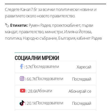
Следете Канал7.бг за всички политически новини и
развитието около новото правителство.
🏷️
Етикети:
Румен Радев, проектокабинет, първи
мандат, правителство, министри, Илияна Йотова,
политика, Народно събрание, България, кабинет Радев
СОЦИАЛНИ МРЕЖИ
Последователи
57K
Харесай
Последователи
66.7K
Последвай
Абонати
28.6K
Абонирай се
Последователи
20.1K
Последвай