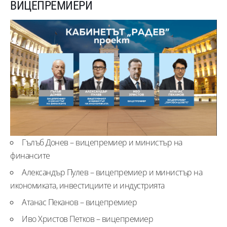
ВИЦЕПРЕМИЕРИ
Гълъб Донев – вицепремиер и министър на
финансите
Александър Пулев – вицепремиер и министър на
икономиката, инвестициите и индустрията
Атанас Пеканов – вицепремиер
Иво Христов Петков – вицепремиер