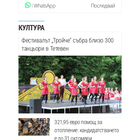
WhatsApp
Последвай
КУЛТУРА
Фестивалът „Тройче“ събра близо 300
танцьори в Тетевен
321,95 евро помощ за
отопление: кандидатстването
е до 31 октомври