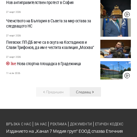
Нов антиправителствен протест в София
27 март 2026
Членството на България в Съвета за мир остава за
следващото НС
27 март 2026
Пеевски: ПП-ДБ вече са в скута на Костадинов и
Слави Трифонов, да им е честита коалиция „Москва“
27 март 2026
Нова спортна площадка в Градежница
11 юли 2026
Предишен
Следващ
ВРЪЗКА С НАС
ЗА НАС
РЕКЛАМА
ДОКУМЕНТИ
ЕТИЧЕН КОДЕКС
Изданието на „Канал 7 Медия груп“ ЕООД спазва Етичния