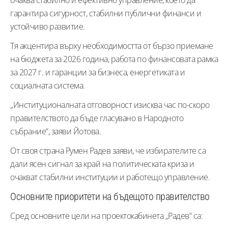
гарантира сигурност, стабилни публични финанси и
устойчиво развитие.
Тя акцентира върху необходимостта от бързо приемане
на бюджета за 2026 година, работа по финансовата рамка
за 2027 г. и гаранции за бизнеса, енергетиката и
социалната система.
„Институционалната отговорност изисква час по-скоро
правителството да бъде гласувано в Народното
събрание“, заяви Йотова.
От своя страна Румен Радев заяви, че избирателите са
дали ясен сигнал за край на политическата криза и
очакват стабилни институции и работещо управление.
Основните приоритети на бъдещото правителство
Сред основните цели на проектокабинета „Радев“ са: