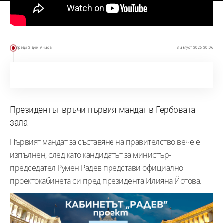
преди 2 дни 9 часа
3 август 2026 20:06
Президентът връчи първия мандат в Гербовата
зала
Първият мандат за съставяне на правителство вече е
изпълнен, след като кандидатът за министър-
председател Румен Радев представи официално
проектокабинета си пред президента Илияна Йотова.