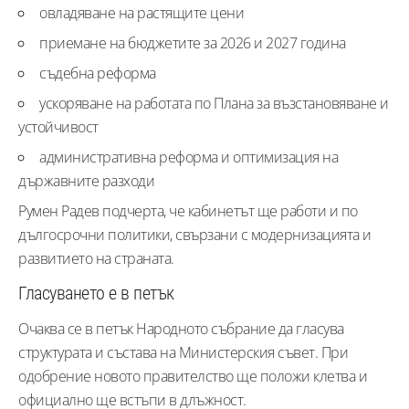
овладяване на растящите цени
приемане на бюджетите за 2026 и 2027 година
съдебна реформа
ускоряване на работата по Плана за възстановяване и
устойчивост
административна реформа и оптимизация на
държавните разходи
Румен Радев подчерта, че кабинетът ще работи и по
дългосрочни политики, свързани с модернизацията и
развитието на страната.
Гласуването е в петък
Очаква се в петък Народното събрание да гласува
структурата и състава на Министерския съвет. При
одобрение новото правителство ще положи клетва и
официално ще встъпи в длъжност.