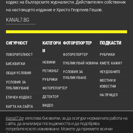
кодекс на българските журналисти. Действителен собственик
на настоящето издание е Христо Георгиев Гешов.
KANAL7.BG
ПОДКАСТИ
СИГУРНОСТ
КАТЕГОРИ
ФОТОРЕПОРТЕР
И
ПОВЕРИТЕЛНОСТ
ФОТОРЕПОРТЕР
РУБРИКИ
НОВИНИ
ПУБЛИКУВАЙ НОВИНА
КМЕТЕ КАЖИ?
БИСКВИТКИ
РЕГИОНЪТ
УСЛОВИЯ ЗА
НЕУДОБНИТЕ
ОБЩИ УСЛОВИЯ
ПУБЛИКУВАНЕ
РУБРИКИ
МЕСТНИ И
УСЛОВИЯ ЗА
ИЗВЕСТНИ
ПУБЛИКУВАНЕ
ФОТОРЕПОРТЕР
НА ПРИЦЕЛ
ДЕТЕКТОР
ЕТИЧЕН КОДЕКС
ВИДЕО
КАРТА НА САЙТА
Kanal7.bg
използва бисквитки, за да осигури нормалната работа на
сайта, да анализира посещаемостта и да подобрява
потребителското изживяване. Можете да приемете всички
© 2026 KANAL7.BG – МЕСТЕН ГЛАС. Всички права запазени. Съдържанието на