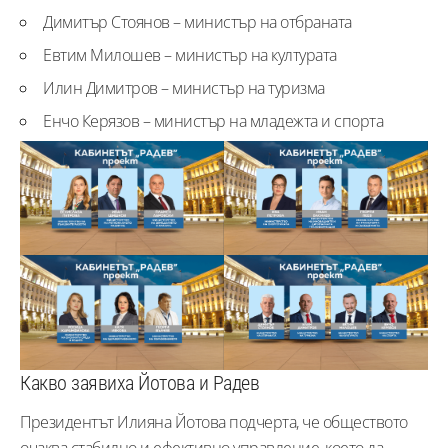
Димитър Стоянов – министър на отбраната
Евтим Милошев – министър на културата
Илин Димитров – министър на туризма
Енчо Керязов – министър на младежта и спорта
Какво заявиха Йотова и Радев
Президентът Илияна Йотова подчерта, че обществото
очаква стабилно и ефективно управление, което да