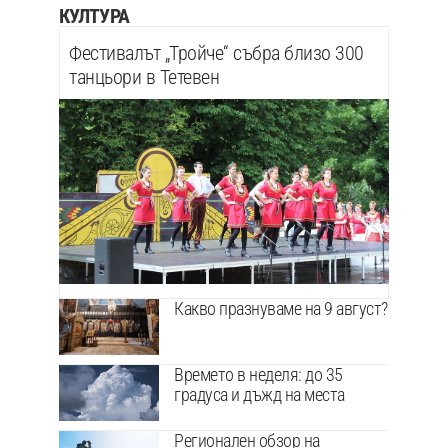
КУЛТУРА
Фестивалът „Тройче“ събра близо 300
танцьори в Тетевен
Какво празнуваме на 9 август?
Времето в неделя: до 35
градуса и дъжд на места
Регионален обзор на