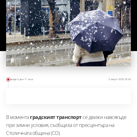
преди 6 дни 17 часа
3 август 2026 20:06
В момента
градският транспорт
се движи навсякъде
при зимни условия, съобщиха от пресцентъра на
Столичната община (СО).