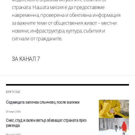
страната. Нашата мисия е да предоставяме
навременна, проверена и обективна информация
за важните теми от обществения живот – местни
новини, инфраструктура, култура, събития и
сигнали от гражданите.
ЗА КАНАЛ 7
ВИЖТЕ ОЩЕ
Седмицата започва слънчево, после валежи
29 март 2026
Сняг, студ и силен вятър обхващат страната през
уикенда
29 март 2026