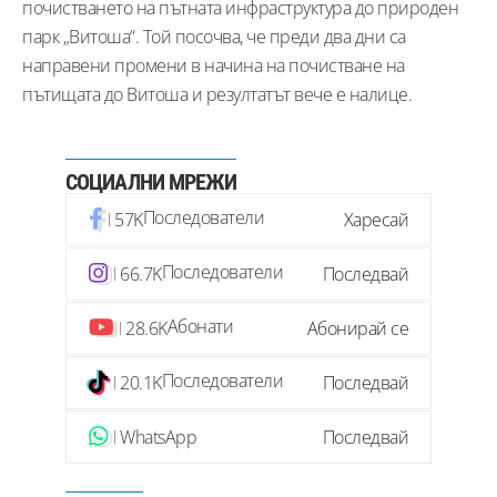
почистването на пътната инфраструктура до природен
парк „Витоша“. Той посочва, че преди два дни са
направени промени в начина на почистване на
пътищата до Витоша и резултатът вече е налице.
СОЦИАЛНИ МРЕЖИ
Последователи
57K
Харесай
Последователи
66.7K
Последвай
Абонати
28.6K
Абонирай се
Последователи
20.1K
Последвай
WhatsApp
Последвай