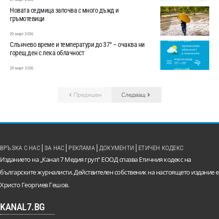
Новата седмица започва с много дъжд и
гръмотевици
29 март 2026
Слънчево време и температури до 37° – очаква ни
горещ ден с лека облачност
29 март 2026
Предишен
Следващ
ВРЪЗКА С НАС
ЗА НАС
РЕКЛАМА
ДОКУМЕНТИ
ЕТИЧЕН КОДЕКС
Изданието на „Канал 7 Медия груп“ ЕООД спазва Етичния кодекс на
българските журналисти. Действителен собственик на настоящето издание е
Христо Георгиев Гешов.
KANAL7.BG