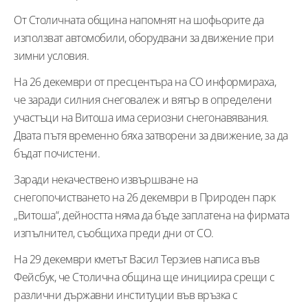
От Столичната община напомнят на шофьорите да
използват автомобили, оборудвани за движение при
зимни условия.
На 26 декември от пресцентъра на СО информираха,
че заради силния снеговалеж и вятър в определени
участъци на Витоша има сериозни снегонавявания.
Двата пътя временно бяха затворени за движение, за да
бъдат почистени.
Заради некачествено извършване на
снегопочистването на 26 декември в Природен парк
„Витоша“, дейността няма да бъде заплатена на фирмата
изпълнител, съобщиха преди дни от СО.
На 29 декември кметът Васил Терзиев написа във
Фейсбук, че Столична община ще инициира срещи с
различни държавни институции във връзка с