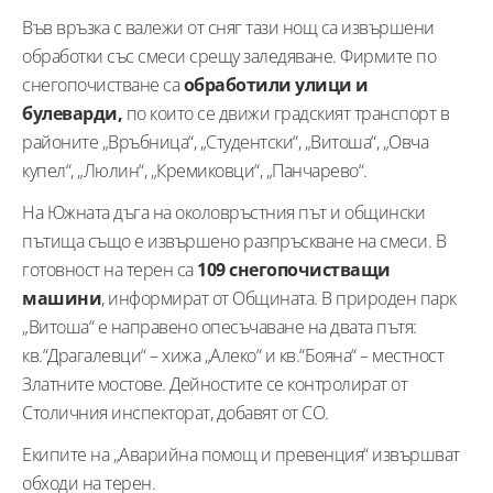
Във връзка с валежи от сняг тази нощ са извършени
обработки със смеси срещу заледяване. Фирмите по
снегопочистване са
обработили улици и
булеварди,
по които се движи градският транспорт в
районите „Връбница“, „Студентски“, „Витоша“, „Овча
купел“, „Люлин“, „Кремиковци“, „Панчарево“.
На Южната дъга на околовръстния път и общински
пътища също е извършено разпръскване на смеси. В
готовност на терен са
109 снегопочистващи
машини
, информират от Общината. В природен парк
„Витоша“ е направено опесъчаване на двата пътя:
кв.“Драгалевци“ – хижа „Алеко“ и кв.“Бояна“ – местност
Златните мостове. Дейностите се контролират от
Столичния инспекторат, добавят от СО.
Екипите на „Аварийна помощ и превенция“ извършват
обходи на терен.