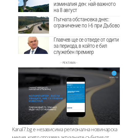
изминалия ден: най-важното
на 8 август
Пътната обстановка днес:
ограничение по I-6 при Дъбово
Главчев ще се отведе от одити
за периода, в който е бил
служебен премиер
- РЕКЛАМА -
Kanal7.bg е независима регионална новинарска
медия, която отразява актуалните събития от