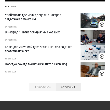
ВИЖТЕ ОЩЕ
Убийство на две малки деца във Вакарел,
задържана е майка им
27 март 2026
В Разград “ Пътна полиция“ има нов шеф
27 март 2026
Календар 2026: Май дава златен шанс за по-дълга
пролетна почивка
12 юни 2026
Поредна рокада в АПИ: Агенцията е с нов шеф
10 юни 2026
Предишен
Следващ