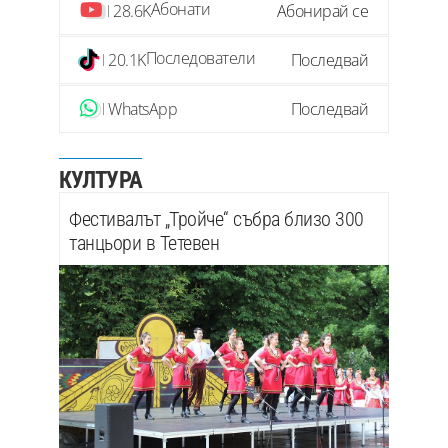
Абонати
28.6K
Абонирай се
Последователи
20.1K
Последвай
WhatsApp
Последвай
КУЛТУРА
Фестивалът „Тройче“ събра близо 300
танцьори в Тетевен