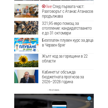
След първата част:
Разговорът с Атанас Атанасов
продължава
321,95 евро помощ за
отопление: кандидатстването
е до 31 октомври
Безплатен плувен курс за деца
в Червен бряг
Жълт код за горещини в 22
области
Кабинетът обсъжда
бюджетната прогноза за
2026–2028 година
- РЕКЛАМА -