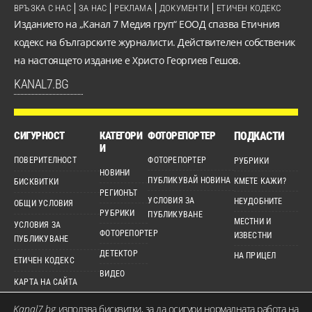
ВРЪЗКА С НАС
ЗА НАС
РЕКЛАМА
ДОКУМЕНТИ
ЕТИЧЕН КОДЕКС
Изданието на „Канал 7 Медия груп“ ЕООД спазва Етичния
кодекс на българските журналисти. Действителен собственик
на настоящето издание е Христо Георгиев Гешов.
KANAL7.BG
СИГУРНОСТ
КАТЕГОРИ
ФОТОРЕПОРТЕР
ПОДКАСТИ
И
ПОВЕРИТЕЛНОСТ
ФОТОРЕПОРТЕР
РУБРИКИ
НОВИНИ
ПУБЛИКУВАЙ НОВИНА
КМЕТЕ КАЖИ?
БИСКВИТКИ
РЕГИОНЪТ
УСЛОВИЯ ЗА
НЕУДОБНИТЕ
ОБЩИ УСЛОВИЯ
РУБРИКИ
ПУБЛИКУВАНЕ
МЕСТНИ И
УСЛОВИЯ ЗА
ФОТОРЕПОРТЕР
ИЗВЕСТНИ
ПУБЛИКУВАНЕ
ДЕТЕКТОР
НА ПРИЦЕЛ
ЕТИЧЕН КОДЕКС
ВИДЕО
КАРТА НА САЙТА
Kanal7.bg
използва бисквитки, за да осигури нормалната работа на