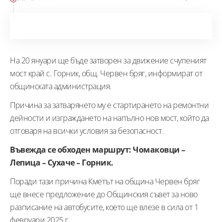
На 20 януари ще бъде затворен за движение счупеният
мост край с. Горник, общ. Червен бряг, информират от
общинската администрация.
Причина за затварянето му е стартирането на ремонтни
дейности и изграждането на напълно нов мост, който да
отговаря на всички условия за безопасност.
Въвежда се обходен маршрут: Чомаковци –
Лепица – Сухаче – Горник.
Поради тази причина Кметът на община Червен бряг
ще внесе предложение до Общинския съвет за ново
разписание на автобусите, което ще влезе в сила от 1
февруари 2025 г.