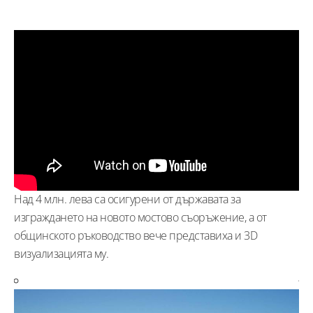
Над 4 млн. лева са осигурени от държавата за
изграждането на новото мостово съоръжение, а от
общинското ръководство вече представиха и 3D
визуализацията му.