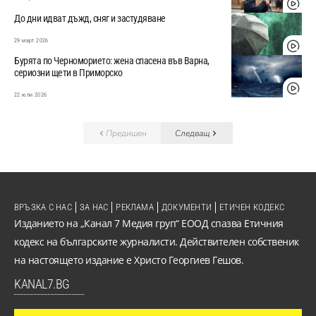
До дни идват дъжд, сняг и застудяване
29 март 2026
Бурята по Черноморието: жена спасена във Варна,
сериозни щети в Приморско
22 юли 2026
Предишен
Следващ
ВРЪЗКА С НАС
ЗА НАС
РЕКЛАМА
ДОКУМЕНТИ
ЕТИЧЕН КОДЕКС
Изданието на „Канал 7 Медия груп“ ЕООД спазва Етичния
кодекс на българските журналисти. Действителен собственик
на настоящето издание е Христо Георгиев Гешов.
KANAL7.BG