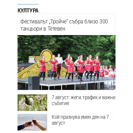
КУЛТУРА
Фестивалът „Тройче“ събра близо 300
танцьори в Тетевен
7 август: жеги, трафик и важни
събития
Кой празнува имен ден на 7
август