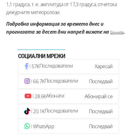
1,1 градуса, т. е. амплитуда от 17,3 градуса, отчетоха
дежурните метеоролози.
Подробна информация за времето днес и
прогнозата за десет дни напред вижте на
.
Sinoptik
СОЦИАЛНИ МРЕЖИ
Последователи
57K
Харесай
Последователи
66.7K
Последвай
Абонати
28.6K
Абонирай се
Последователи
20.1K
Последвай
WhatsApp
Последвай