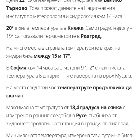
Цели
22°
бяха измерени този следобед във
Велико
Търново
. Това покзват данните на Националния
институт по метеорология и хидрология към 14 часа.
20°
е била температурата в
Кнежа
. Само градус надолу –
19° са показвали термометрите в
Разград
.
На много места в страната температурите в края на
януари бяха
между 15 и 17°
.
В
София
към 14 часа са отчетени 9°. -2
°
е най-ниската
температура в България – тя е измерена на връх Мусала.
На места след този час
температруте продължиха да
скачат
.
Максимална температура от
18,4 градуса на сянка
е
измерена в ранния следобед в
Русе
, съобщиха от
хидрометеорологичната станция в крайдунавския град.
Минималната температура, измерена тази сутрин е била