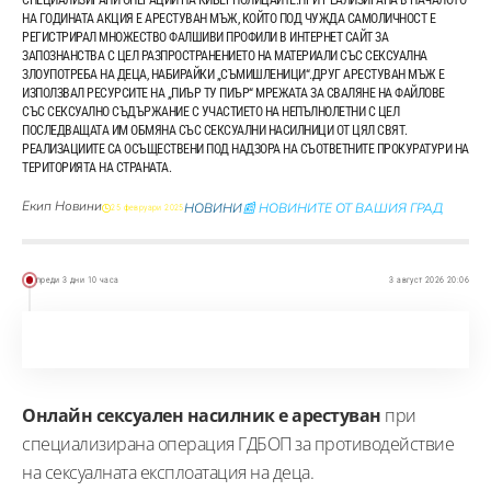
НА ГОДИНАТА АКЦИЯ Е АРЕСТУВАН МЪЖ, КОЙТО ПОД ЧУЖДА САМОЛИЧНОСТ Е
РЕГИСТРИРАЛ МНОЖЕСТВО ФАЛШИВИ ПРОФИЛИ В ИНТЕРНЕТ САЙТ ЗА
ЗАПОЗНАНСТВА С ЦЕЛ РАЗПРОСТРАНЕНИЕТО НА МАТЕРИАЛИ СЪС СЕКСУАЛНА
ЗЛОУПОТРЕБА НА ДЕЦА, НАБИРАЙКИ „СЪМИШЛЕНИЦИ“.ДРУГ АРЕСТУВАН МЪЖ Е
ИЗПОЛЗВАЛ РЕСУРСИТЕ НА „ПИЪР ТУ ПИЪР“ МРЕЖАТА ЗА СВАЛЯНЕ НА ФАЙЛОВЕ
СЪС СЕКСУАЛНО СЪДЪРЖАНИЕ С УЧАСТИЕТО НА НЕПЪЛНОЛЕТНИ С ЦЕЛ
ПОСЛЕДВАЩАТА ИМ ОБМЯНА СЪС СЕКСУАЛНИ НАСИЛНИЦИ ОТ ЦЯЛ СВЯТ.
РЕАЛИЗАЦИИТЕ СА ОСЪЩЕСТВЕНИ ПОД НАДЗОРА НА СЪОТВЕТНИТЕ ПРОКУРАТУРИ НА
ТЕРИТОРИЯТА НА СТРАНАТА.
Екип Новини
НОВИНИ
📰 НОВИНИТЕ ОТ ВАШИЯ ГРАД
25 февруари 2025
преди 3 дни 10 часа
3 август 2026 20:06
Онлайн сексуален насилник е арестуван
при
специализирана операция ГДБОП за противодействие
на сексуалната експлоатация на деца.