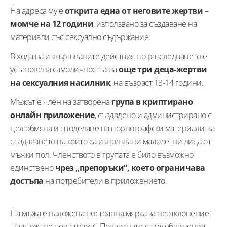
На адреса му е
открита една от неговите жертви –
момче на 12 години
, използвано за създаване на
материали със сексуално съдържание.
В хода на извършваните действия по разследването е
установена самоличността на
още три деца-жертви
на сексуалния насилник
, на възраст 13-14 години.
Мъжът е член на затворена
група в криптирано
онлайн приложение
, създадено и администрирано с
цел обмяна и споделяне на порнографски материали, за
създаването на които са използвани малолетни лица от
мъжки пол. Членството в групата е било възможно
единствено
чрез „препоръки“, което ограничава
достъпа
на потребители в приложението.
На мъжа е наложена постоянна мярка за неотклонение
„задържане под стража“. Повдигнати са му обвинения.