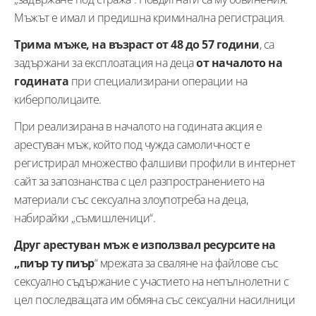
Мъжът е имал и предишна криминална регистрация.
Трима мъже, на възраст от 48 до 57 години
, са
задържани за експлоатация на деца
от началото на
годината
при специализирани операции на
киберполицаите.
При реализирана в началото на годината акция е
арестуван мъж, който под чужда самоличност е
регистрирал множество фалшиви профили в интернет
сайт за запознанства с цел разпространението на
материали със сексуална злоупотреба на деца,
набирайки „съмишленици“.
Друг арестуван мъж е използвал ресурсите на
„пиър ту пиър
“ мрежата за сваляне на файлове със
сексуално съдържание с участието на непълнолетни с
цел последващата им обмяна със сексуални насилници