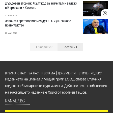
Дъждовен вторник: Жълт код за значителни валежи
в Кърджали и Хасково
10 юни 2026
Започват преговорите между ГЕРБ и ДБ за ново
правителство
27 март 2026
Предишен
Следващ
ВРЪЗКА С НАС
ЗА НАС
РЕКЛАМА
ДОКУМЕНТИ
ЕТИЧЕН КОДЕКС
Изданието на „Канал 7 Медия груп“ ЕООД спазва Етичния
кодекс на българските журналисти. Действителен собственик
на настоящето издание е Христо Георгиев Гешов.
KANAL7.BG