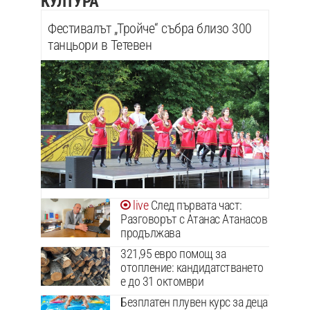
КУЛТУРА
Фестивалът „Тройче“ събра близо 300
танцьори в Тетевен
След първата част:
Разговорът с Атанас Атанасов
продължава
321,95 евро помощ за
отопление: кандидатстването
е до 31 октомври
Безплатен плувен курс за деца