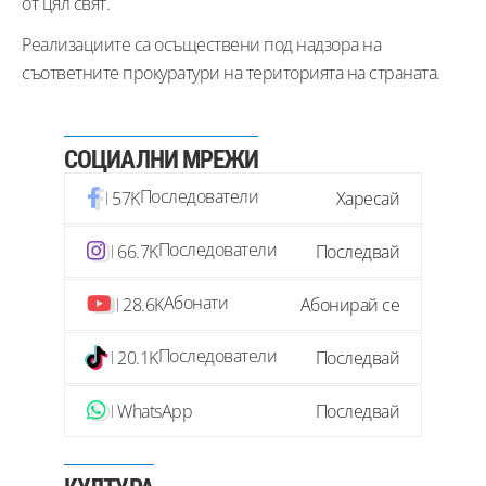
от цял свят.
Реализациите са осъществени под надзора на
съответните прокуратури на територията на страната.
СОЦИАЛНИ МРЕЖИ
Последователи
57K
Харесай
Последователи
66.7K
Последвай
Абонати
28.6K
Абонирай се
Последователи
20.1K
Последвай
WhatsApp
Последвай