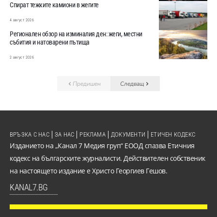
Спират тежките камиони в жегите
4 август 2026
Регионален обзор на изминалия ден: жеги, местни
събития и натоварени пътища
2 август 2026
Предишен
Следващ
ВРЪЗКА С НАС
ЗА НАС
РЕКЛАМА
ДОКУМЕНТИ
ЕТИЧЕН КОДЕКС
Изданието на „Канал 7 Медия груп“ ЕООД спазва Етичния
кодекс на българските журналисти. Действителен собственик
на настоящето издание е Христо Георгиев Гешов.
KANAL7.BG