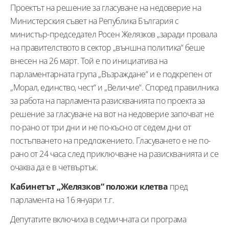
Проектът на решение за гласуване на недоверие на
Министерския съвет на Република България с
министър-председател Росен Желязков „заради провала
на правителството в сектор „външна политика“ беше
внесен на 26 март. Той е по инициатива на
парламентарната група „Възраждане“ и е подкрепен от
„Морал, единство, чест“ и „Величие“. Според правилника
за работа на парламента разискванията по проекта за
решение за гласуване на вот на недоверие започват не
по-рано от три дни и не по-късно от седем дни от
постъпването на предложението. Гласуването е не по-
рано от 24 часа след приключване на разискванията и се
очаква да е в четвъртък.
Кабинетът „Желязков“ положи клетва
пред
парламента на 16 януари т.г.
Депутатите включиха в седмичната си програма