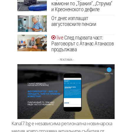
камиони по „Тракия“, „Струма“
и Кресненското дефиле
От днес изплащат
августовските пенсии
След първата част:
Разговорът с Атанас Атанасов
продължава
- РЕКЛАМА -
Kanal7.bg е независима регионална новинарска
медия, която отразява актуалните събития от