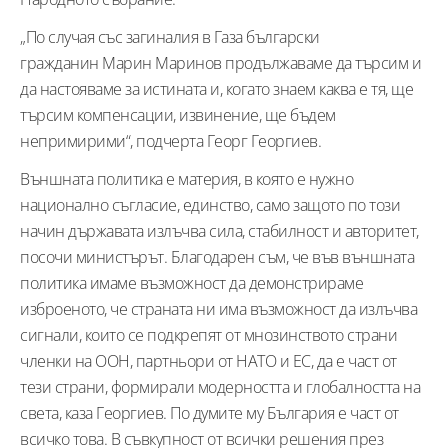
„По случая със загиналия в Газа български
гражданин Марин Маринов продължаваме да търсим и
да настояваме за истината и, когато знаем каква е тя, ще
търсим компенсации, извинение, ще бъдем
непримирими“, подчерта Георг Георгиев.
Външната политика е материя, в която е нужно
национално съгласие, единство, само защото по този
начин държавата излъчва сила, стабилност и авторитет,
посочи министърът. Благодарен съм, че във външната
политика имаме възможност да демонстрираме
изброеното, че страната ни има възможност да излъчва
сигнали, които се подкрепят от мнозинството страни
членки на ООН, партньори от НАТО и ЕС, да е част от
тези страни, формирали модерността и глобалността на
света, каза Георгиев. По думите му България е част от
всичко това. В съвкупност от всички решения през