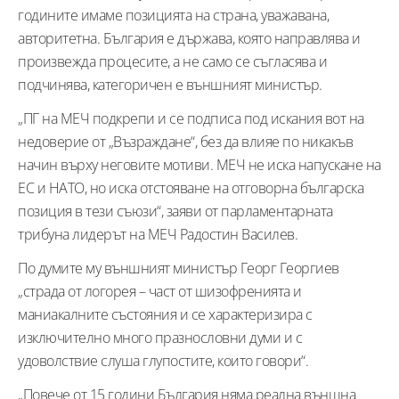
годините имаме позицията на страна, уважавана,
авторитетна. България е държава, която направлява и
произвежда процесите, а не само се съгласява и
подчинява, категоричен е външният министър.
„ПГ на МЕЧ подкрепи и се подписа под искания вот на
недоверие от „Възраждане“, без да влияе по никакъв
начин върху неговите мотиви. МЕЧ не иска напускане на
ЕС и НАТО, но иска отстояване на отговорна българска
позиция в тези съюзи“, заяви от парламентарната
трибуна лидерът на МЕЧ Радостин Василев.
По думите му външният министър Георг Георгиев
„страда от логорея – част от шизофренията и
маниакалните състояния и се характеризира с
изключително много празнословни думи и с
удоволствие слуша глупостите, които говори“.
„Повече от 15 години България няма реална външна