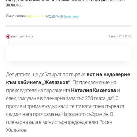
ЖЕЛЯЗКОВ.
Екип Новини
НОВИНИ
Политика
2 април 2025
преди 4 дни 13 часа
3 август 2026 20:06
Депутатите ще дебатират по първия
вот на недоверие
към кабинета „Желязков“
. По предложение на
председателя на парламента
Наталия Киселова
и
след гласуване в пленарна зала със 228 гласа „за“, 0
против и трима въздържали се точката стана първа от
седмичната програма на Народното събрание. В
пленарна зала е министър-председателят Росен
Желязков.