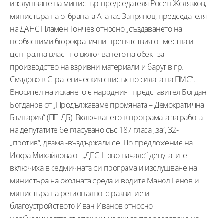
изслушване на министър-председателя Росен Желязков,
министъра на отбраната Атанас Запрянов, председателя
на ДАНС Пламен Тончев относно „създаването на
необясними бюрократични препятствия от местна и
централна власт по включването на обект за
производство на взривни материали и барут в гр.
Смядово в Стратегическия списък по силата на ПМС“.
Вносител на искането е народният представител Богдан
Богданов от „Продължаваме промяната – Демократична
България“ (ПП-ДБ). Включването в програмата за работа
на депутатите бе гласувано със 187 гласа „за“, 32-
„против“, двама -въздържали се. По предложение на
Искра Михайлова от „ДПС-Ново начало“ депутатите
включиха в седмичната си програма и изслушване на
министъра на околната среда и водите Манол Генов и
министъра на регионалното развитие и
благоустройството Иван Иванов относно