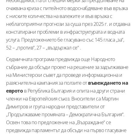
необходимостта от спешни мерки за преодоляване на
очаквана криза с питейното водоснабдяване във връзка
с ниските количества на валежите и във връзка с
неблагоприятни прогнози за суша през 2025 г. и отдавна
констатирани проблеми в инфраструктурата и водната
услуга. Предложението бе гласувано със 145 гласа „за“,
52 – „против“, 27 – „въздържал се“ .
Седмичната програма предвижда още Народното
събрание да обсъди проект на решение за задължаване
на Министерски съвет да проведе информационна и
разяснителна кампания за ползите от
въвеждането на
еврото
в Република България и опита на други страни
членки на Европейския съюз. Вносители са Мартин
Димитров и група народни представители от
„Продължаваме промяната – Демократична България“.
Освен това по предложение на „Възраждане“ се
предвижда парламентът да обсъди на първо гласуване