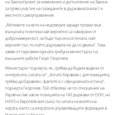
на Законопроект за изменение и допълнение на Закона
за пряко участие на гражданите в държавната власт и
местното самоуправление.
„Мотивите на вота на недоверие заради провал във
външната политика най-вероятно са навирани от
добронамереност, за бъде търсена истината, най-
верният път, по който държавата ни да се движи“. Това
заяви от парламентарната трибуна министърът на
външните работи Георг Георгиев.
Министърът подчерта, че „трябва да бъдем водени от
интересите, силата си“. „Когато боравим с дипломацията,
трябва да боравим с фактите и с официалната истина“,
подчерта Георгиев. Той отбеляза ,че по отношение на
Украйна сме заели позицията на 140 държави от ООН, на
НАТО и Европейския съюз, по силата на волята на
хората, които са изпратили управляващите формации в
Народното събрание.