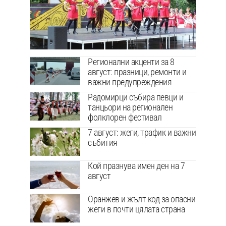
Регионални акценти за 8
август: празници, ремонти и
важни предупреждения
Радомирци събира певци и
танцьори на регионален
фолклорен фестивал
7 август: жеги, трафик и важни
събития
Кой празнува имен ден на 7
август
Оранжев и жълт код за опасни
жеги в почти цялата страна