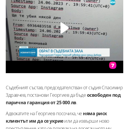
Съдебният състав, председателстван от съдия Спасимир
Здравчев, постанови Георгиев да бъде
освободен под
парична гаранция от 25 000 лв
.
Адвокатите на Георгиев посочиха, че
няма риск
клиентът им да се укрие
или да извърши ново
престъпление, като се позоваха на досегашното му