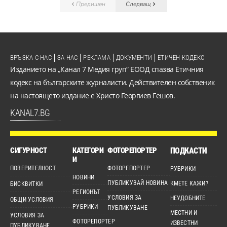
Предишен
Следващ
ВРЪЗКА С НАС
ЗА НАС
РЕКЛАМА
ДОКУМЕНТИ
ЕТИЧЕН КОДЕКС
Изданието на „Канал 7 Медия груп“ ЕООД спазва Етичния
кодекс на българските журналисти. Действителен собственик
на настоящето издание е Христо Георгиев Гешов.
KANAL7.BG
СИГУРНОСТ
КАТЕГОРИ
ФОТОРЕПОРТЕР
ПОДКАСТИ
И
ПОВЕРИТЕЛНОСТ
ФОТОРЕПОРТЕР
РУБРИКИ
НОВИНИ
ПУБЛИКУВАЙ НОВИНА
КМЕТЕ КАЖИ?
БИСКВИТКИ
РЕГИОНЪТ
УСЛОВИЯ ЗА
НЕУДОБНИТЕ
ОБЩИ УСЛОВИЯ
РУБРИКИ
ПУБЛИКУВАНЕ
МЕСТНИ И
УСЛОВИЯ ЗА
ФОТОРЕПОРТЕР
ИЗВЕСТНИ
ПУБЛИКУВАНЕ