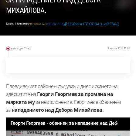
ЗА НАПАДЕНИЕТО НАД ДЕБОРА
МИХАЙЛОВА.
Екип Новини
НОВИНИ
📰 НОВИНИТЕ ОТ ВАШИЯ ГРАД
17 април 2025
преди 4 дни 7 часа
3 август 2026 20:06
Пловдивският районен съд уважи днес искането на
адвокатите на
Георги Георгиев за промяна на
мярката му
за неотклонение. Георгиев е обвиняем
за
нападението над Дебора Михайлова.