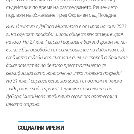
съдействие по време на разследването. Решението
подлежи на обжалване пред Окръжен съд Пловдив.
Инцидентът с Дебора Михайлова е от края на юни 2023
г., но случаят придоби широк обществен отзвук в края
на юли. На 27 юни Георги Георгиев е бил задържан, но по-
късно е бил освободен с постановление на Районния съд,
след като съдебният състав е счел, че според събраните
доказателства по делото престъплението се
квалифицира като нанасяне на „лека телесна повреда“.
На 31 юли Георгиев беше задържан с постоянна мярка
„задържане под стража“. Случаят с насилието на
Дебора Михайлова предизвика серия от протести в
цялата страна.
СОЦИАЛНИ МРЕЖИ