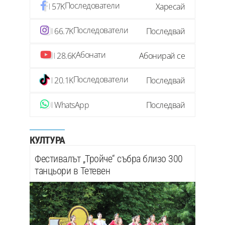
Последователи
57K
Харесай
Последователи
66.7K
Последвай
Абонати
28.6K
Абонирай се
Последователи
20.1K
Последвай
WhatsApp
Последвай
КУЛТУРА
Фестивалът „Тройче“ събра близо 300
танцьори в Тетевен