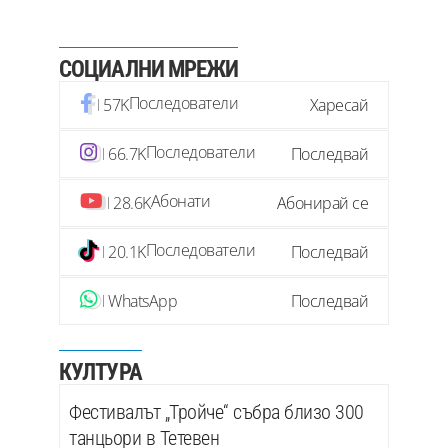
СОЦИАЛНИ МРЕЖИ
Последователи
57K
Харесай
Последователи
66.7K
Последвай
Абонати
28.6K
Абонирай се
Последователи
20.1K
Последвай
WhatsApp
Последвай
КУЛТУРА
Фестивалът „Тройче“ събра близо 300
танцьори в Тетевен