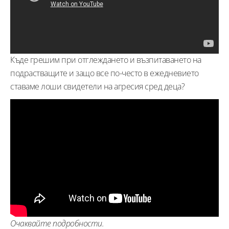
Къде грешим при отглеждането и възпитаването на
подрастващите и защо все по-често в ежедневието
ставаме лоши свидетели на агресия сред деца?
Очаквайте подробности.