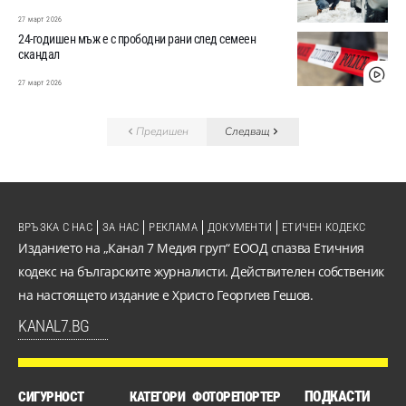
27 март 2026
24-годишен мъж е с прободни рани след семеен
скандал
27 март 2026
Предишен
Следващ
ВРЪЗКА С НАС
ЗА НАС
РЕКЛАМА
ДОКУМЕНТИ
ЕТИЧЕН КОДЕКС
Изданието на „Канал 7 Медия груп“ ЕООД спазва Етичния
кодекс на българските журналисти. Действителен собственик
на настоящето издание е Христо Георгиев Гешов.
KANAL7.BG
ПОДКАСТИ
СИГУРНОСТ
КАТЕГОРИ
ФОТОРЕПОРТЕР