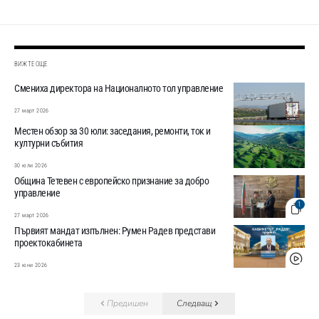
ВИЖТЕ ОЩЕ
Смениха директора на Националното тол управление
27 март 2026
Местен обзор за 30 юли: заседания, ремонти, ток и
културни събития
30 юли 2026
Община Тетевен с европейско признание за добро
управление
1
27 март 2026
Първият мандат изпълнен: Румен Радев представи
проектокабинета
23 юни 2026
Предишен
Следващ