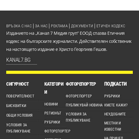
ВРЪЗКА С НАС
ЗА НАС
РЕКЛАМА
ДОКУМЕНТИ
ЕТИЧЕН КОДЕКС
Изданието на „Канал 7 Медия груп“ ЕООД спазва Етичния
кодекс на българските журналисти. Действителен собственик
на настоящето издание е Христо Георгиев Гешов.
KANAL7.BG
ПОДКАСТИ
СИГУРНОСТ
КАТЕГОРИ
ФОТОРЕПОРТЕР
И
ПОВЕРИТЕЛНОСТ
ФОТОРЕПОРТЕР
РУБРИКИ
НОВИНИ
ПУБЛИКУВАЙ НОВИНА
КМЕТЕ КАЖИ?
БИСКВИТКИ
РЕГИОНЪТ
УСЛОВИЯ ЗА
НЕУДОБНИТЕ
ОБЩИ УСЛОВИЯ
ПУБЛИКУВАНЕ
РУБРИКИ
МЕСТНИ И
УСЛОВИЯ ЗА
ИЗВЕСТНИ
ПУБЛИКУВАНЕ
ФОТОРЕПОРТЕР
НА ПРИЦЕЛ