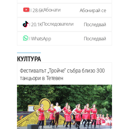
Абонати
28.6K
Абонирай се
Последователи
20.1K
Последвай
WhatsApp
Последвай
КУЛТУРА
Фестивалът „Тройче“ събра близо 300
танцьори в Тетевен