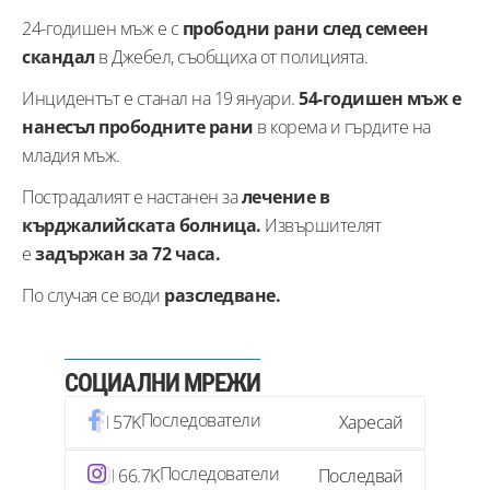
24-годишен мъж е с
прободни рани след семеен
скандал
в Джебел, съобщиха от полицията.
Инцидентът е станал на 19 януари.
54-годишен мъж е
нанесъл прободните рани
в корема и гърдите на
младия мъж.
Пострадалият е настанен за
лечение в
кърджалийската болница.
Извършителят
е
задържан за 72 часа.
По случая се води
разследване.
СОЦИАЛНИ МРЕЖИ
Последователи
57K
Харесай
Последователи
66.7K
Последвай