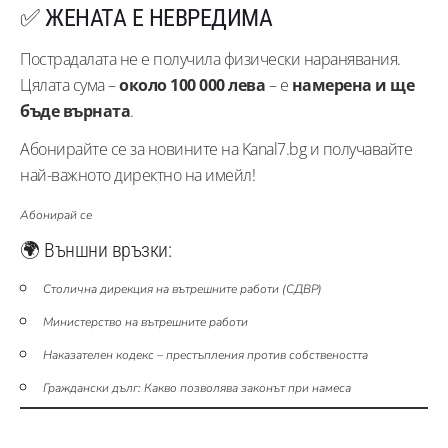
✅ ЖЕНАТА Е НЕВРЕДИМА
Пострадалата не е получила физически наранявания.
Цялата сума –
около 100 000 лева
– е
намерена и ще
бъде върната
.
Абонирайте се за новините на Kanal7.bg и получавайте
най-важното директно на имейл!
Абонирай се
🌍 Външни връзки:
Столична дирекция на вътрешните работи (СДВР)
Министерство на вътрешните работи
Наказателен кодекс – престъпления против собствеността
Граждански дълг: Какво позволява законът при намеса