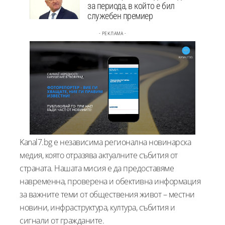
за периода, в който е бил
служебен премиер
- РЕКЛАМА -
Kanal7.bg е независима регионална новинарска
медия, която отразява актуалните събития от
страната. Нашата мисия е да предоставяме
навременна, проверена и обективна информация
за важните теми от обществения живот – местни
новини, инфраструктура, култура, събития и
сигнали от гражданите.