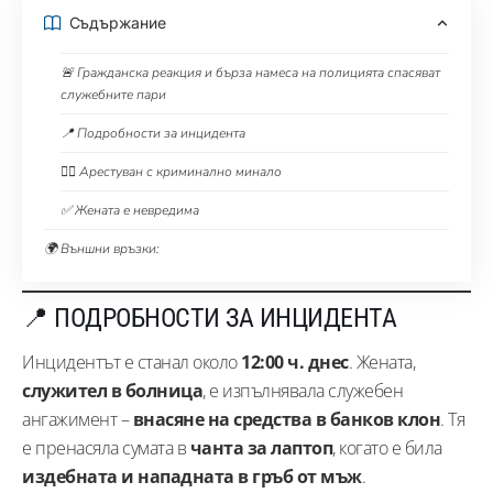
Съдържание
🚨 Гражданска реакция и бърза намеса на полицията спасяват
служебните пари
📍 Подробности за инцидента
👮‍♂️ Арестуван с криминално минало
✅ Жената е невредима
🌍 Външни връзки:
📍 ПОДРОБНОСТИ ЗА ИНЦИДЕНТА
Инцидентът е станал около
12:00 ч. днес
. Жената,
служител в болница
, е изпълнявала служебен
ангажимент –
внасяне на средства в банков клон
. Тя
е пренасяла сумата в
чанта за лаптоп
, когато е била
издебната и нападната в гръб от мъж
.