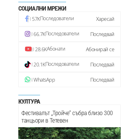
СОЦИАЛНИ МРЕЖИ
Последователи
57K
Харесай
Последователи
66.7K
Последвай
Абонати
28.6K
Абонирай се
Последователи
20.1K
Последвай
WhatsApp
Последвай
КУЛТУРА
Фестивалът „Тройче“ събра близо 300
танцьори в Тетевен