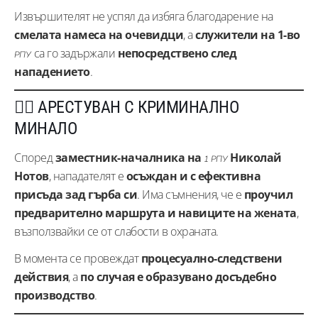
Извършителят не успял да избяга благодарение на
смелата намеса на очевидци
, а
служители на 1-во
са го задържали
непосредствено след
РПУ
нападението
.
👮‍♂️ АРЕСТУВАН С КРИМИНАЛНО
МИНАЛО
Според
заместник-началника на
Николай
1 РПУ
Нотов
, нападателят е
осъждан и с ефективна
присъда зад гърба си
. Има съмнения, че е
проучил
предварително маршрута и навиците на жената
,
възползвайки се от слабости в охраната.
В момента се провеждат
процесуално-следствени
действия
, а
по случая е образувано досъдебно
производство
.