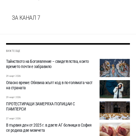
ЗА КАНАЛ 7
ВИЖТЕ ОЩЕ
Тайнството на Богоявление – свидетелства, които
времето почти е забравило
29 март 2026
Опасно време: Обявиха жълт код в по-голямата част
на страната
29 март 2026
ПРОТЕСТИРАЩИ ЗАМЕРЯХА ПОЛИЦАИ С
ПАМПЕРСИ
27 март 2026
В първия ден от 2025 г. в двете АГ болници в София
се родиха две момчета