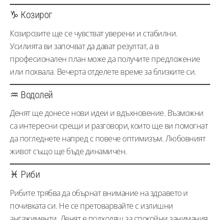
♑ Козирог
Козирозите ще се чувстват уверени и стабилни.
Усилията ви започват да дават резултат, а в
професионален план може да получите предложение
или похвала. Вечерта отделете време за близките си.
♒ Водолей
Денят ще донесе нови идеи и вдъхновение. Възможни
са интересни срещи и разговори, които ще ви помогнат
да погледнете напред с повече оптимизъм. Любовният
живот също ще бъде динамичен.
♓ Риби
Рибите трябва да обърнат внимание на здравето и
почивката си. Не се претоварвайте с излишни
ангажименти. Денят е подходящ за спокойни занимания