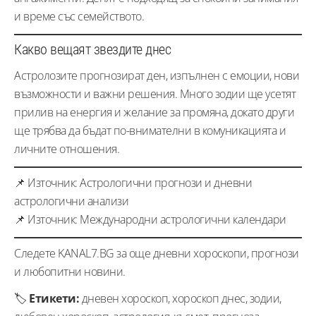
и време със семейството.
Какво вещаят звездите днес
Астролозите прогнозират ден, изпълнен с емоции, нови
възможности и важни решения. Много зодии ще усетят
прилив на енергия и желание за промяна, докато други
ще трябва да бъдат по-внимателни в комуникацията и
личните отношения.
📌 Източник: Астрологични прогнози и дневни
астрологични анализи
📌 Източник: Международни астрологични календари
Следете KANAL7.BG за още дневни хороскопи, прогнози
и любопитни новини.
🏷️
Етикети:
дневен хороскоп, хороскоп днес, зодии,