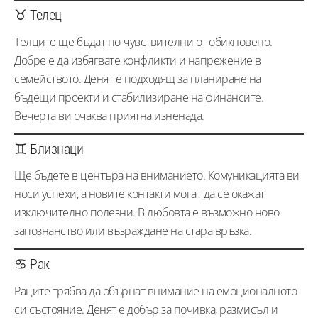
♉ Телец
Телците ще бъдат по-чувствителни от обикновено.
Добре е да избягвате конфликти и напрежение в
семейството. Денят е подходящ за планиране на
бъдещи проекти и стабилизиране на финансите.
Вечерта ви очаква приятна изненада.
♊ Близнаци
Ще бъдете в центъра на вниманието. Комуникацията ви
носи успехи, а новите контакти могат да се окажат
изключително полезни. В любовта е възможно ново
запознанство или възраждане на стара връзка.
♋ Рак
Раците трябва да обърнат внимание на емоционалното
си състояние. Денят е добър за почивка, размисъл и