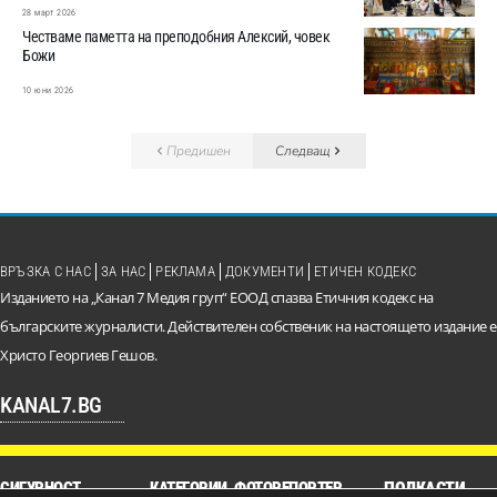
28 март 2026
Честваме паметта на преподобния Алексий, човек
Божи
10 юни 2026
Предишен
Следващ
ВРЪЗКА С НАС
ЗА НАС
РЕКЛАМА
ДОКУМЕНТИ
ЕТИЧЕН КОДЕКС
Изданието на „Канал 7 Медия груп“ ЕООД спазва Етичния кодекс на
българските журналисти. Действителен собственик на настоящето издание е
Христо Георгиев Гешов.
KANAL7.BG
СИГУРНОСТ
КАТЕГОРИИ
ФОТОРЕПОРТЕР
ПОДКАСТИ