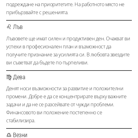
подреждане на приоритетите. На работното място не
прибързвайте с решенията.
♌ Лъв
Лъвовете ще имат силен и продуктивен ден. Очакват ви
успехи в професионален план и възможност да
получите признание за усилията си. В любовта звездите
ви съветват да бъдете по-търпеливи.
♍ Дева
Денят носи възможности за развитие и положителни
промени. Добре е да се концентрирате върху важните
задачи и да не се разсейвате от чужди проблеми.
Финансовото ви положение постепенно се
стабилизира.
♎ Везни