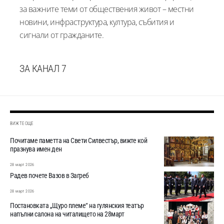
за важните теми от обществения живот – местни
новини, инфраструктура, култура, събития и
сигнали от гражданите.
ЗА КАНАЛ 7
ВИЖТЕ ОЩЕ
Почитаме паметта на Свети Силвестър, вижте кой
празнува имен ден
28 март 2026
Радев почете Вазов в Загреб
28 март 2026
Постановката „Щуро племе“ на гулянския театър
напълни салона на читалището на 28март