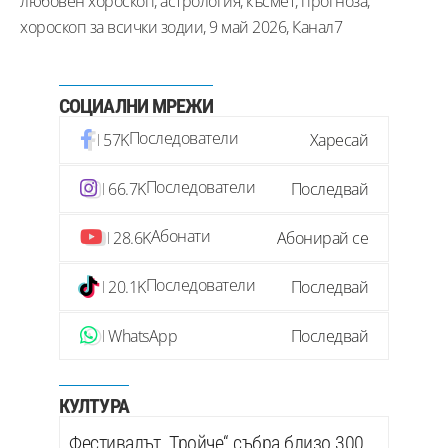
любовен хороскоп, астрология, късмет, прогноза,
хороскоп за всички зодии, 9 май 2026, Канал7
СОЦИАЛНИ МРЕЖИ
Последователи
57K
Харесай
Последователи
66.7K
Последвай
Абонати
28.6K
Абонирай се
Последователи
20.1K
Последвай
WhatsApp
Последвай
КУЛТУРА
Фестивалът „Тройче“ събра близо 300