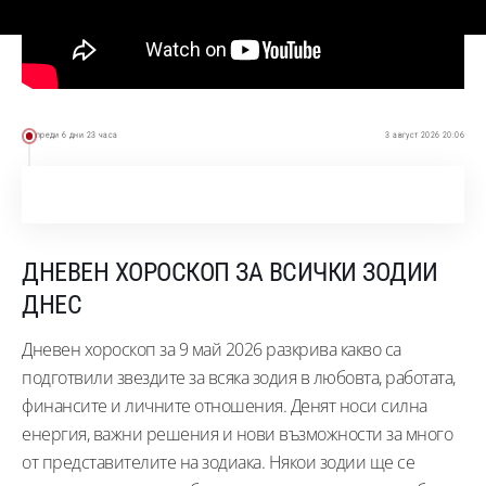
преди 6 дни 23 часа
3 август 2026 20:06
ДНЕВЕН ХОРОСКОП ЗА ВСИЧКИ ЗОДИИ
ДНЕС
Дневен хороскоп за 9 май 2026 разкрива какво са
подготвили звездите за всяка зодия в любовта, работата,
финансите и личните отношения. Денят носи силна
енергия, важни решения и нови възможности за много
от представителите на зодиака. Някои зодии ще се