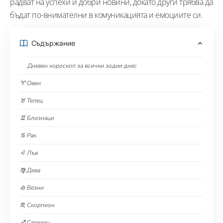
радват на успехи и добри новини, докато други трябва да
бъдат по-внимателни в комуникацията и емоциите си.
Съдържание
Дневен хороскоп за всички зодии днес
♈ Овен
♉ Телец
♊ Близнаци
♋ Рак
♌ Лъв
♍ Дева
♎ Везни
♏ Скорпион
♐ Стрелец